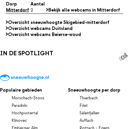
Dorp
Aantal
Mitterdorf
2
Bekijk alle webcams in Mitterdorf
Overzicht sneeuwhoogte Skigebied-mitterdorf
Overzicht webcams Duitsland
Overzicht webcams Beierse-woud
IN DE SPOTLIGHT
Populaire gebieden
Sneeuwhoogte per dorp
Morschach-Stoos
Thierbach
Paradiski
Filet
Hochpustertal
Sälenfjällen
Klínovec
Auffach
Emberger Alm
Rottach - Egern