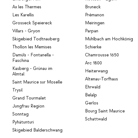
Ax les Thermes
Bruneck
Les Karellis
Prémanon
Grosseck Speiereck
Meiringen
Villars - Gryon
Parpan
Skigebied Todtnauberg
Mühlbach am Hochkönig
Thollon les Memises
Schierke
Damüls - Fontanella -
Chamrousse 1650
Faschina
Arc 1800
Kasberg - Grünau im
Heiterwang
Almtal
Altenau-Torfhaus
Saint Maurice sur Moselle
Ehrwald
Trysil
Belalp
Grand Tourmalet
Gerlos
Jungfrau Region
Bourg Saint Maurice
Sonntag
Schattwald
Pyhätunturi
Skigebied Balderschwang