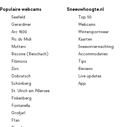
Populaire webcams
Sneeuwhoogte.nl
Seefeld
Top 50
Gerardmer
Webcams
Arc 1800
Wintersportweer
Pic du Midi
Kaarten
Mutters
Sneeuwverwachting
Riscone (Reischach)
Accommodaties
Filzmoos
Tips
Zürs
Reviews
Dobratsch
Live updates
Schönberg
App
St. Ulrich am Pillersee
Finkenberg
Fontanella
Großarl
Ftan