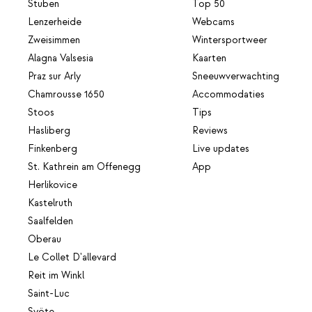
Stuben
Top 50
Lenzerheide
Webcams
Zweisimmen
Wintersportweer
Alagna Valsesia
Kaarten
Praz sur Arly
Sneeuwverwachting
Chamrousse 1650
Accommodaties
Stoos
Tips
Hasliberg
Reviews
Finkenberg
Live updates
St. Kathrein am Offenegg
App
Herlikovice
Kastelruth
Saalfelden
Oberau
Le Collet D'allevard
Reit im Winkl
Saint-Luc
Syöte