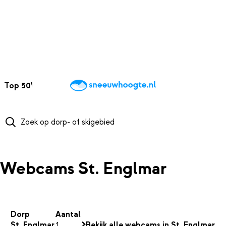
NAAR HOOFDINHOUD
Top 50
Webcams
Wintersportweer
Kaarten
Sneeuwverwacht
Webcams St. Englmar
Dorp
Aantal
St. Englmar
1
Bekijk alle webcams in St. Englmar