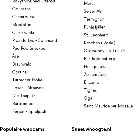
Rokytnice nad Jizerou
Murau
Gourette
Seiser Alm
Chamrousse
Termignon
Montafon
Funäsfjällen
Carezza Ski
St. Leonhard
Praz de Lys - Sommand
Reschen (Resia)
Pec Pod Snezkou
Gressoney-La-Trinité
Åre
Bartholomäberg
Braunwald
Heiligenblut
Cortina
Zell am See
Turracher Höhe
Encamp
Loser - Altausee
Tignes
Die Tauplitz
Oga
Bardonecchia
Saint Maurice sur Moselle
Fügen - Spieljoch
Populaire webcams
Sneeuwhoogte.nl