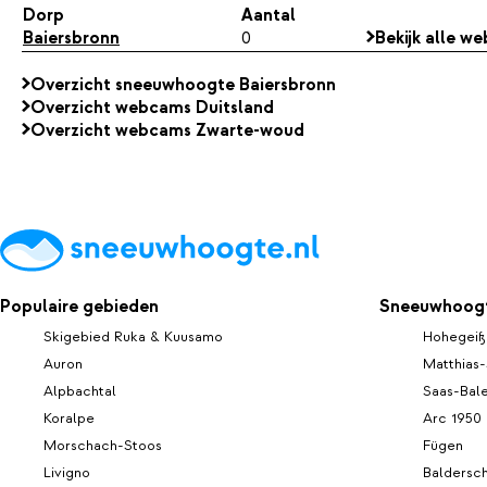
Dorp
Aantal
Baiersbronn
0
Bekijk alle w
Overzicht sneeuwhoogte Baiersbronn
Overzicht webcams Duitsland
Overzicht webcams Zwarte-woud
Populaire gebieden
Sneeuwhoogt
Skigebied Ruka & Kuusamo
Hohegeiß
Auron
Matthias
Alpbachtal
Saas-Bal
Koralpe
Arc 1950
Morschach-Stoos
Fügen
Livigno
Baldersc