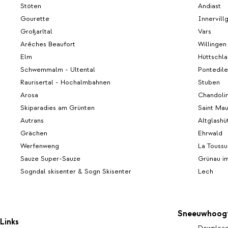
Stöten
Andiast
Gourette
Innervill
Großarltal
Vars
Arêches Beaufort
Willingen
Elm
Hüttschl
Schwemmalm - Ultental
Pontedil
Raurisertal - Hochalmbahnen
Stuben
Arosa
Chandoli
Skiparadies am Grünten
Saint Mau
Autrans
Altglashü
Grächen
Ehrwald
Werfenweng
La Toussu
Sauze Super-Sauze
Grünau i
Sogndal skisenter & Sogn Skisenter
Lech
Sneeuwhoog
Links
Download