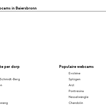
ebcams in Baiersbronn
e per dorp
Populaire webcams
Evolène
-Schmidt-Berg
Splügen
en
Arzl
Pontresina
Nesselwängle
hwang
Chandolin