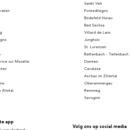
Sankt Veit
graten
Pontedilegno
Bödefeld Hunau
Bad Sachsa
ag
Villard de Lans
egno
Jungholz
St. Lorenzen
n
Rettenbach - Tiefenbach 
rice sur Moselle
Dienten
tten
Cavalese
Aschau im Zillertal
ire
Oberammergau
m Almtal
Rennweg
Savognin
te app
Volg ons op social media
 voor Android