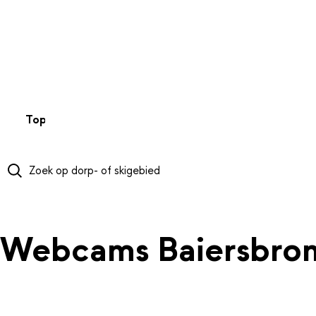
NAAR HOOFDINHOUD
Top 50
Webcams
Wintersportweer
Kaarten
Sneeuwverwa
Webcams Baiersbro