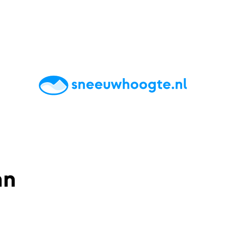
chting
Accommodaties
Tips
Reviews
Live updates
App
nn