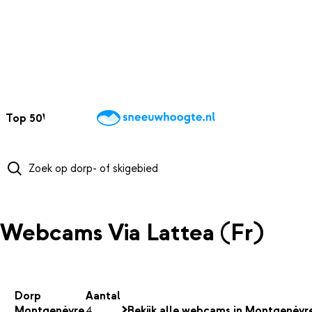
NAAR HOOFDINHOUD
Top 50
Webcams
Wintersportweer
Kaarten
Sneeuwverwacht
Webcams Via Lattea (Fr)
Dorp
Aantal
Montgenèvre
4
Bekijk alle webcams in Montgenèvr