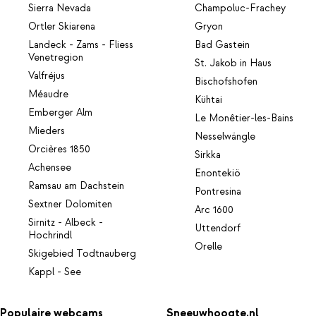
Sierra Nevada
Champoluc-Frachey
Ortler Skiarena
Gryon
Landeck - Zams - Fliess
Bad Gastein
Venetregion
St. Jakob in Haus
Valfréjus
Bischofshofen
Méaudre
Kühtai
Emberger Alm
Le Monêtier-les-Bains
Mieders
Nesselwängle
Orcières 1850
Sirkka
Achensee
Enontekiö
Ramsau am Dachstein
Pontresina
Sextner Dolomiten
Arc 1600
Sirnitz - Albeck -
Uttendorf
Hochrindl
Orelle
Skigebied Todtnauberg
Kappl - See
Populaire webcams
Sneeuwhoogte.nl