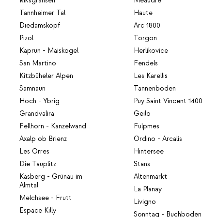
Riksgränsen
Méaudre
Tannheimer Tal
Haute
Diedamskopf
Arc 1800
Pizol
Torgon
Kaprun - Maiskogel
Herlikovice
San Martino
Fendels
Kitzbüheler Alpen
Les Karellis
Samnaun
Tannenboden
Hoch - Ybrig
Puy Saint Vincent 1400
Grandvalira
Geilo
Fellhorn - Kanzelwand
Fulpmes
Axalp ob Brienz
Ordino - Arcalis
Les Orres
Hintersee
Die Tauplitz
Stans
Kasberg - Grünau im
Altenmarkt
Almtal
La Planay
Melchsee - Frutt
Livigno
Espace Killy
Sonntag - Buchboden