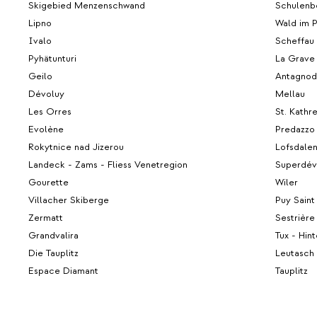
Skigebied Menzenschwand
Schulenb
Lipno
Wald im P
Ivalo
Scheffau
Pyhätunturi
La Grave
Geilo
Antagnod
Dévoluy
Mellau
Les Orres
St. Kathr
Evolène
Predazzo
Rokytnice nad Jizerou
Lofsdale
Landeck - Zams - Fliess Venetregion
Superdév
Gourette
Wiler
Villacher Skiberge
Puy Saint
Zermatt
Sestrière
Grandvalira
Tux - Hint
Die Tauplitz
Leutasch
Espace Diamant
Tauplitz