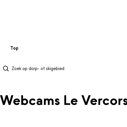
NAAR HOOFDINHOUD
Top 50
Webcams
Wintersportweer
Kaarten
Sneeuwverwa
Webcams Le Vercor