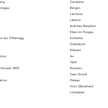
erg
Cavalese
inzgau
Bergün
Lermoos
Laterns
Arêches Beaufort
Eben im Pongau
ein am Offenegg
Schierke
Dobratsch
n
Kleinarl
oluy
Au
Vent
 Vincent 1800
Klosters
Saas Grund
ertux
Dalaas
Voss (Bavallen)
Lofsdalen