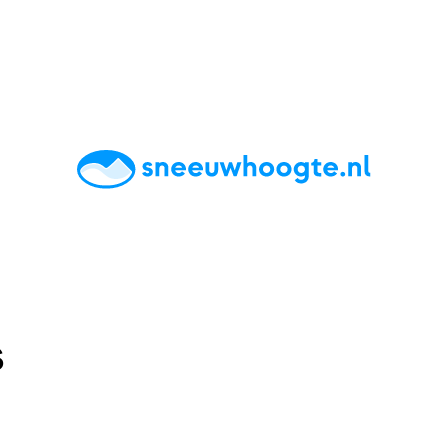
chting
Accommodaties
Tips
Reviews
Live updates
App
s