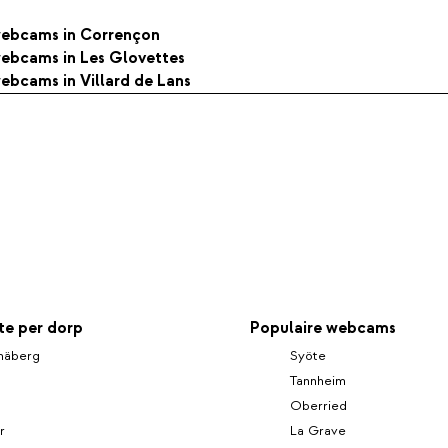
 webcams in Corrençon
 webcams in Les Glovettes
webcams in Villard de Lans
e per dorp
Populaire webcams
mäberg
Syöte
Tannheim
Oberried
r
La Grave