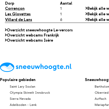
Dorp
Aantal
Corrençon
1
Bekijk alle
Les Glovettes
1
Bekijk alle
Villard de Lans
6
Bekijk alle 
Overzicht sneeuwhoogte Le-vercors
Overzicht webcams Frankrijk
Overzicht webcams Isère
Populaire gebieden
Sneeuwhoogt
Saint Lary Soulan
Bartholo
Olympia Skiwelt Innsbruck
Oberried
Sierra Nevada
Auffach
Adelboden - Lenk
Mariapfar