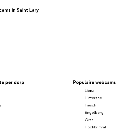
cams in Saint Lary
e per dorp
Populaire webcams
Lienz
Hintersee
z
Fiesch
Engelberg
g
Orsa
Hochkrimml