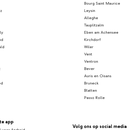
Bourg Saint Maurice
oz
Leysin
Alleghe
Tauplitzalm
ly
Eben am Achensee
nd
Kirchdorf
ald
Wiler
Vent
Ventron
z
Bever
Auris en Oisans
ed
Bruneck
Blatten
Passo Rolle
te app
Volg ons op social media
 voor Android