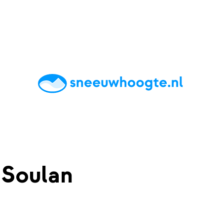
chting
Accommodaties
Tips
Reviews
Live updates
App
 Soulan