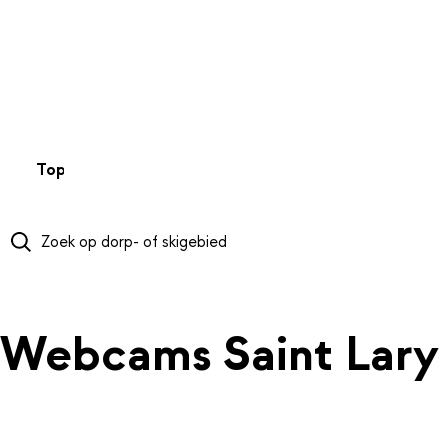
NAAR HOOFDINHOUD
Top 50
Webcams
Wintersportweer
Kaarten
Sneeuwverwa
Webcams Saint Lary