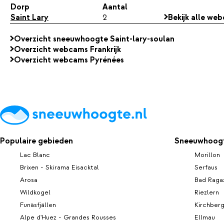
Dorp
Aantal
Saint Lary
2
Bekijk alle web
Overzicht sneeuwhoogte Saint-lary-soulan
Overzicht webcams Frankrijk
Overzicht webcams Pyrénées
Populaire gebieden
Sneeuwhoogt
Lac Blanc
Morillon
Brixen - Skirama Eisacktal
Serfaus
Arosa
Bad Raga
Wildkogel
Riezlern
Funäsfjällen
Kirchber
Alpe d'Huez - Grandes Rousses
Ellmau