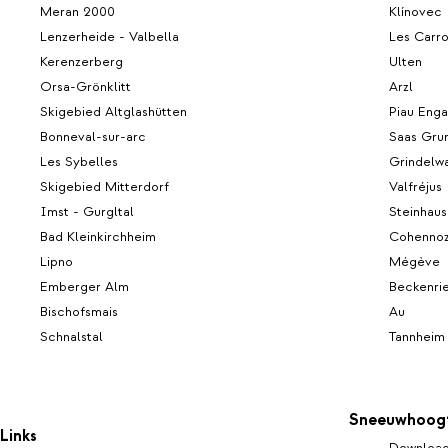
Meran 2000
Klínovec
Lenzerheide - Valbella
Les Carr
Kerenzerberg
Ulten
Orsa-Grönklitt
Arzl
Skigebied Altglashütten
Piau Enga
Bonneval-sur-arc
Saas Gru
Les Sybelles
Grindelw
Skigebied Mitterdorf
Valfréjus
Imst - Gurgltal
Steinhaus
Bad Kleinkirchheim
Cohenno
Lipno
Mégève
Emberger Alm
Beckenri
Bischofsmais
Au
Schnalstal
Tannheim
Sneeuwhoog
Links
Download