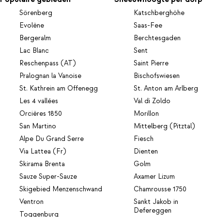
Sörenberg
Katschberghöhe
Evolène
Saas-Fee
Bergeralm
Berchtesgaden
Lac Blanc
Sent
Reschenpass (AT)
Saint Pierre
Pralognan la Vanoise
Bischofswiesen
St. Kathrein am Offenegg
St. Anton am Arlberg
Les 4 vallées
Val di Zoldo
Orcières 1850
Morillon
San Martino
Mittelberg (Pitztal)
Alpe Du Grand Serre
Fiesch
Via Lattea (Fr)
Dienten
Skirama Brenta
Golm
Sauze Super-Sauze
Axamer Lizum
Skigebied Menzenschwand
Chamrousse 1750
Ventron
Sankt Jakob in
Defereggen
Toggenburg