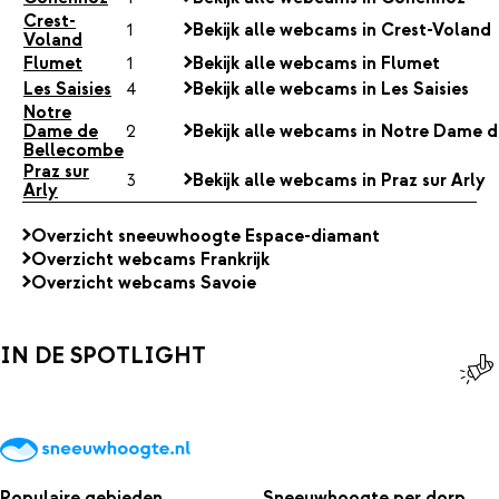
Crest-
1
Bekijk alle webcams in Crest-Voland
Voland
Flumet
1
Bekijk alle webcams in Flumet
Les Saisies
4
Bekijk alle webcams in Les Saisies
Notre
Dame de
2
Bekijk alle webcams in Notre Dame 
Bellecombe
Praz sur
3
Bekijk alle webcams in Praz sur Arly
Arly
Overzicht sneeuwhoogte Espace-diamant
Overzicht webcams Frankrijk
Overzicht webcams Savoie
IN DE SPOTLIGHT
Populaire gebieden
Sneeuwhoogte per dorp