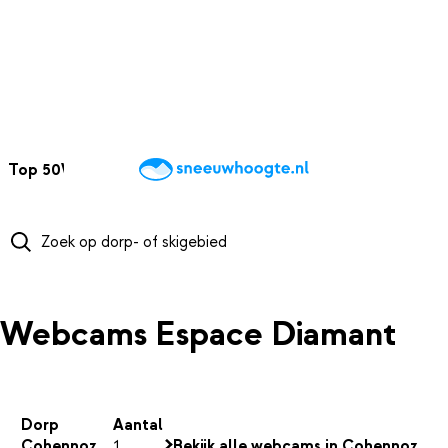
NAAR HOOFDINHOUD
Top 50
Webcams
Wintersportweer
Kaarten
Sneeuwverwacht
Webcams Espace Diamant
Dorp
Aantal
Cohennoz
1
Bekijk alle webcams in Cohennoz