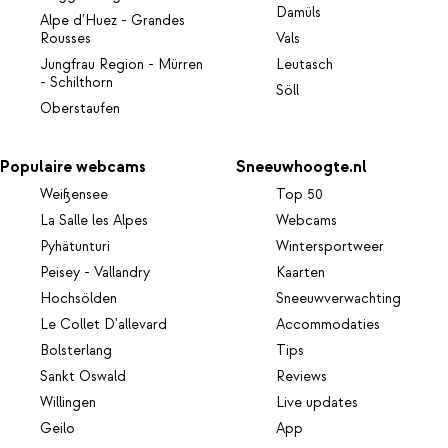
Damüls
Alpe d'Huez - Grandes
Rousses
Vals
Jungfrau Region - Mürren
Leutasch
- Schilthorn
Söll
Oberstaufen
Populaire webcams
Sneeuwhoogte.nl
Weißensee
Top 50
La Salle les Alpes
Webcams
Pyhätunturi
Wintersportweer
Peisey - Vallandry
Kaarten
Hochsölden
Sneeuwverwachting
Le Collet D'allevard
Accommodaties
Bolsterlang
Tips
Sankt Oswald
Reviews
Willingen
Live updates
Geilo
App