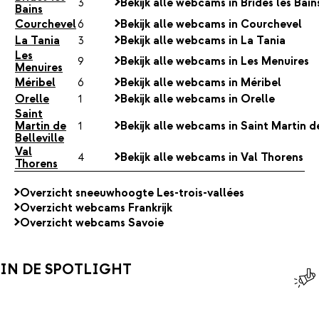
3
Bekijk alle webcams in Brides les Bain
Bains
Courchevel
6
Bekijk alle webcams in Courchevel
La Tania
3
Bekijk alle webcams in La Tania
Les
9
Bekijk alle webcams in Les Menuires
Menuires
Méribel
6
Bekijk alle webcams in Méribel
Orelle
1
Bekijk alle webcams in Orelle
Saint
Martin de
1
Bekijk alle webcams in Saint Martin de
Belleville
Val
4
Bekijk alle webcams in Val Thorens
Thorens
Overzicht sneeuwhoogte Les-trois-vallées
Overzicht webcams Frankrijk
Overzicht webcams Savoie
IN DE SPOTLIGHT