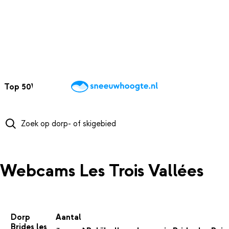
NAAR HOOFDINHOUD
Top 50
Webcams
Wintersportweer
Kaarten
Sneeuwverwacht
Webcams Les Trois Vallées
Dorp
Aantal
Brides les