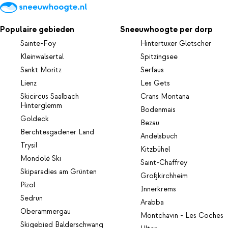
Populaire gebieden
Sneeuwhoogte per dorp
Sainte-Foy
Hintertuxer Gletscher
Kleinwalsertal
Spitzingsee
Sankt Moritz
Serfaus
Lienz
Les Gets
Skicircus Saalbach
Crans Montana
Hinterglemm
Bodenmais
Goldeck
Bezau
Berchtesgadener Land
Andelsbuch
Trysil
Kitzbühel
Mondolè Ski
Saint-Chaffrey
Skiparadies am Grünten
Großkirchheim
Pizol
Innerkrems
Sedrun
Arabba
Oberammergau
Montchavin - Les Coches
Skigebied Balderschwang