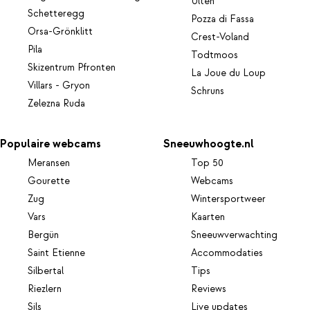
Ulten
Schetteregg
Pozza di Fassa
Orsa-Grönklitt
Crest-Voland
Pila
Todtmoos
Skizentrum Pfronten
La Joue du Loup
Villars - Gryon
Schruns
Zelezna Ruda
Populaire webcams
Sneeuwhoogte.nl
Meransen
Top 50
Gourette
Webcams
Zug
Wintersportweer
Vars
Kaarten
Bergün
Sneeuwverwachting
Saint Etienne
Accommodaties
Silbertal
Tips
Riezlern
Reviews
Sils
Live updates