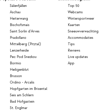
Sälenfjällen
Top 50
Aschau
Webcams
Heiterwang
Wintersportweer
Bischofsmais
Kaarten
Saint Sorlin d'Arves
Sneeuwverwachting
Pradollano
Accommodaties
Mittelberg (Pitztal)
Tips
Lenzerheide
Reviews
Pec Pod Snezkou
Live updates
Bormio
App
Heiligenblut
Brusson
Ordino - Arcalis
Hopfgarten im Brixental
Seis am Schlern
Bad Hofgastein
St. Englmar