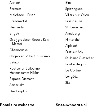
Aletsch
Elm
Zermatt
Spitzingsee
Melchsee - Frutt
Villars-sur-Ollon
Brandnertal
Praz de Lys
Hemsedal
St. Leonhard
Brigels
Annaberg
Großglockner Resort Kals
Hinterthal
- Matrei
Alpbach
Chamrousse
Praz sur Arly
Skigebied Ruka & Kuusamo
Stubaier Gletscher
Belalp
Pontedilegno
Reuttener Seilbahnen
Le Corbier
Hahnenkamm Höfen
Lungötz
Espace Diamant
Sils
Seiser alm
Die Tauplitz
Populaire webcams
Sneeuwhoogte.nl