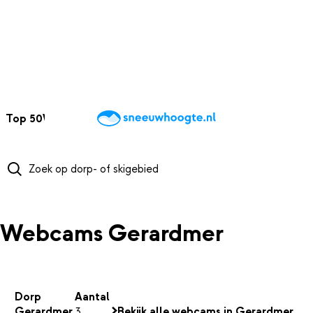
NAAR HOOFDINHOUD
Top 50
Webcams
Wintersportweer
Kaarten
Sneeuwverwacht
Webcams Gerardmer
Dorp
Aantal
Gerardmer
3
Bekijk alle webcams in Gerardmer