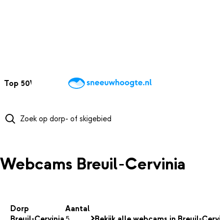
NAAR HOOFDINHOUD
Top 50
Webcams
Wintersportweer
Kaarten
Sneeuwverwacht
Webcams Breuil-Cervinia
Dorp
Aantal
Breuil-Cervinia
5
Bekijk alle webcams in Breuil-Cerv