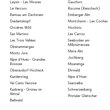
Leysin - Les Mosses
Gaschurn
Le Vercors
Riscone (Reischach)
Ramsau am Dachstein
Emberger Alm
Diedamskopf
Montchavin - Les Coches
Orcières 1850
Hochötz
San Martino
Les Carroz
Les Trois Vallées
Seeboden am
Millstättersee
Oberammergau
Maria Alm
Monts Jura
Jochberg
Alpe d'Huez - Grandes
Rousses
Misanenga
Oberaudorf Hocheck
Ehrwald
Kandersteg
Alpe d'Huez
Val Cenis Vanoise
Saariselka
Kasberg - Grünau im
Schwarzenberg
Almtal
Pitztaler Gletscher
Bellwald