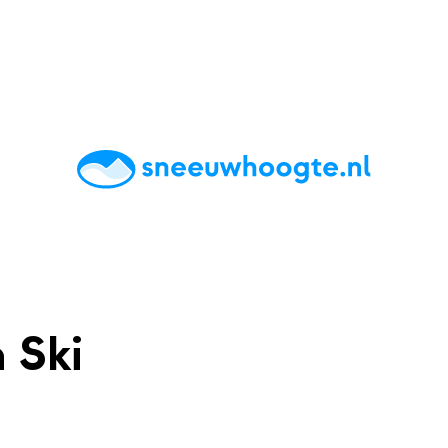
chting
Accommodaties
Tips
Reviews
Live updates
App
 Ski