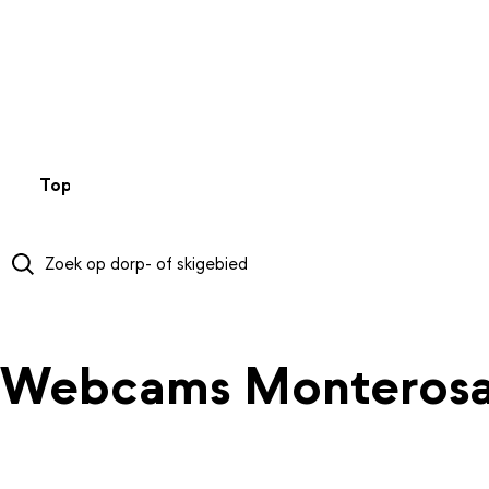
NAAR HOOFDINHOUD
Top 50
Webcams
Wintersportweer
Kaarten
Sneeuwverwa
Webcams Monterosa