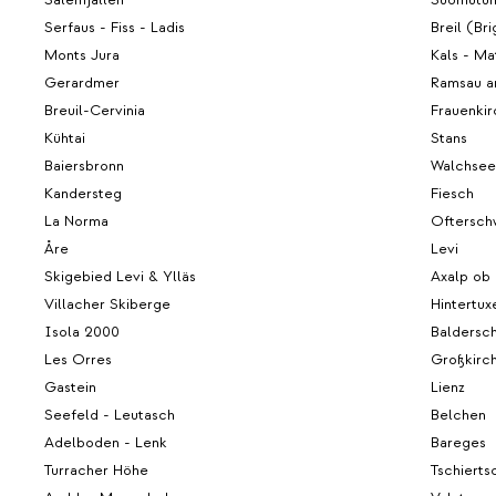
Serfaus - Fiss - Ladis
Breil (Bri
Monts Jura
Kals - Ma
Gerardmer
Ramsau a
Breuil-Cervinia
Frauenkir
Kühtai
Stans
Baiersbronn
Walchsee
Kandersteg
Fiesch
La Norma
Oftersch
Åre
Levi
Skigebied Levi & Ylläs
Axalp ob 
Villacher Skiberge
Hintertux
Isola 2000
Baldersc
Les Orres
Großkirc
Gastein
Lienz
Seefeld - Leutasch
Belchen
Adelboden - Lenk
Bareges
Turracher Höhe
Tschierts