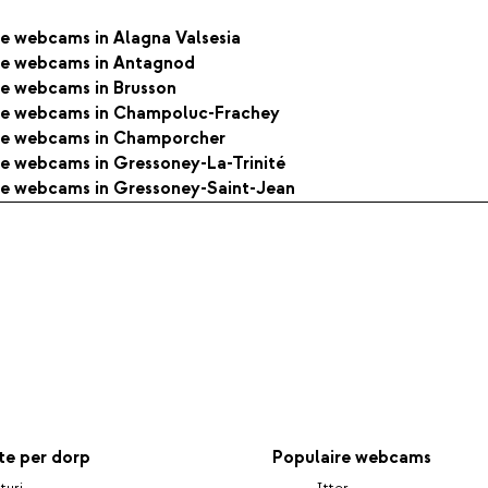
lle webcams in Alagna Valsesia
lle webcams in Antagnod
lle webcams in Brusson
lle webcams in Champoluc-Frachey
lle webcams in Champorcher
lle webcams in Gressoney-La-Trinité
lle webcams in Gressoney-Saint-Jean
e per dorp
Populaire webcams
turi
Itter