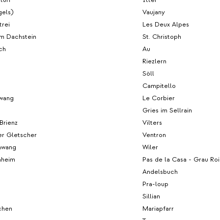
gels)
Vaujany
trei
Les Deux Alpes
m Dachstein
St. Christoph
ch
Au
Riezlern
Söll
Campitello
wang
Le Corbier
Gries im Sellrain
Brienz
Vilters
er Gletscher
Ventron
hwang
Wiler
hheim
Pas de la Casa - Grau Roi
Andelsbuch
Pra-loup
Sillian
chen
Mariapfarr