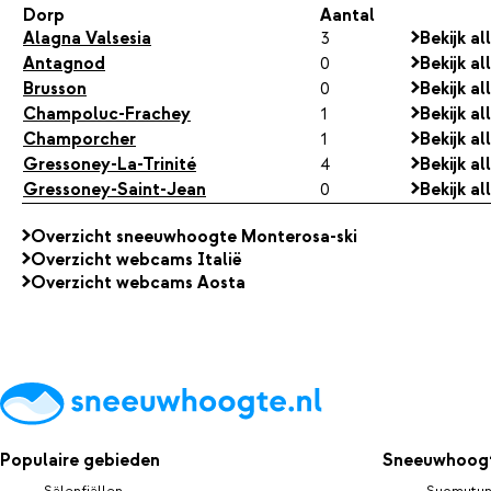
Dorp
Aantal
Alagna Valsesia
3
Bekijk a
Antagnod
0
Bekijk a
Brusson
0
Bekijk a
Champoluc-Frachey
1
Bekijk a
Champorcher
1
Bekijk a
Gressoney-La-Trinité
4
Bekijk a
Gressoney-Saint-Jean
0
Bekijk a
Overzicht sneeuwhoogte Monterosa-ski
Overzicht webcams Italië
Overzicht webcams Aosta
Populaire gebieden
Sneeuwhoogt
Sälenfjällen
Suomutun