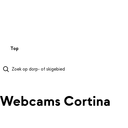
NAAR HOOFDINHOUD
Top 50
Webcams
Wintersportweer
Kaarten
Sneeuwverwa
Webcams Cortina