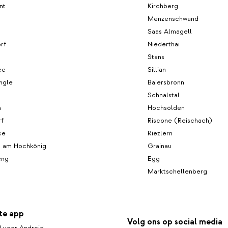
nt
Kirchberg
Menzenschwand
Saas Almagell
rf
Niederthai
Stans
ee
Sillian
ngle
Baiersbronn
Schnalstal
n
Hochsölden
f
Riscone (Reischach)
ce
Riezlern
 am Hochkönig
Grainau
eng
Egg
Marktschellenberg
te app
Volg ons op social media
 voor Android