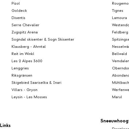
Pizol
Rougemo
Goldeck
Tignes
Disentis
Lamoura
Serre Chevalier
Westendo
Zugspitz Arena
Feldberg
Sogndal skisenter & Sogn Skisenter
Spitzings
Klausberg - Ahrntal
Nesselwä
Reit im Winkl
Bellwald
Les 2 Alpes 3600
Vemdale
Lenggries
Oberndor
Riksgränsen
Abondan
Skigebied Saariselka & Inari
Mühlbach
Villars - Gryon
Werfenw
Leysin - Les Mosses
Marul
Sneeuwhoog
Links
Download