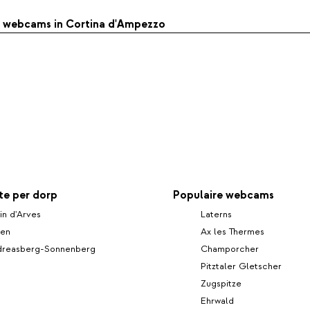
le webcams in Cortina d'Ampezzo
e per dorp
Populaire webcams
in d'Arves
Laterns
men
Ax les Thermes
dreasberg-Sonnenberg
Champorcher
Pitztaler Gletscher
Zugspitze
Ehrwald