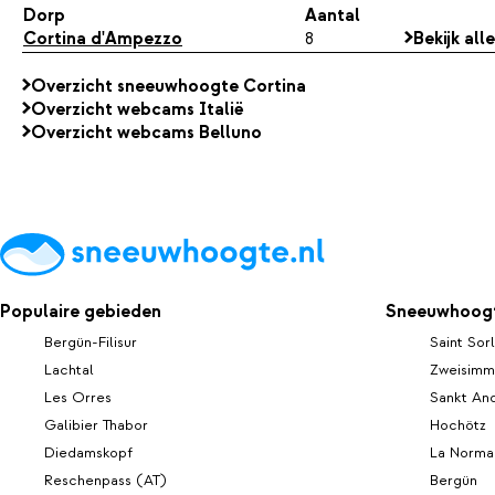
Dorp
Aantal
Cortina d'Ampezzo
8
Bekijk al
Overzicht sneeuwhoogte Cortina
Overzicht webcams Italië
Overzicht webcams Belluno
Populaire gebieden
Sneeuwhoogt
Bergün-Filisur
Saint Sorl
Lachtal
Zweisim
Les Orres
Sankt An
Galibier Thabor
Hochötz
Diedamskopf
La Norma
Reschenpass (AT)
Bergün