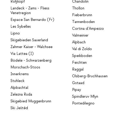
Roßkopf
Chandolin
Landeck - Zams - Fliess
Thollon
Venetregion
Fieberbrunn
Espace San Bernardo (Fr)
Tannenboden
Les Sybelles
Cortina d'Ampezzo
Lipno
Valmeinier
Skigebieden Sauerland
Alpbach
Zahmer Kaiser - Walchsee
Val di Zoldo
Via Lattea (I)
Speikboden
Bödele - Schwarzenberg
Feichten
Morschach-Stoos
Raggal
Innerkrems
Olsberg-Bruchhausen
Stuhleck
Gstaad
Alpbachtal
Pipay
Zelezna Ruda
Spindleruv Mlyn
Skigebied Muggenbrunn
Pontedilegno
Ski Ještěd