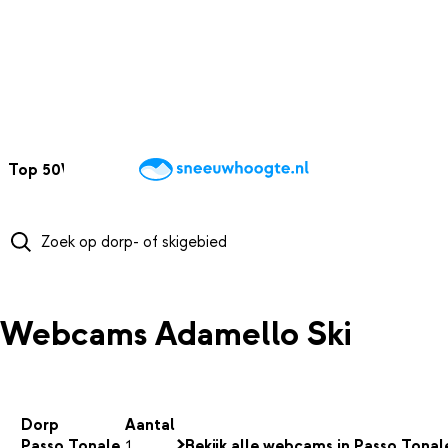
NAAR HOOFDINHOUD
Top 50
Webcams
Wintersportweer
Kaarten
Sneeuwverwacht
Webcams Adamello Ski
Dorp
Aantal
Passo Tonale
1
Bekijk alle webcams in Passo Tonal