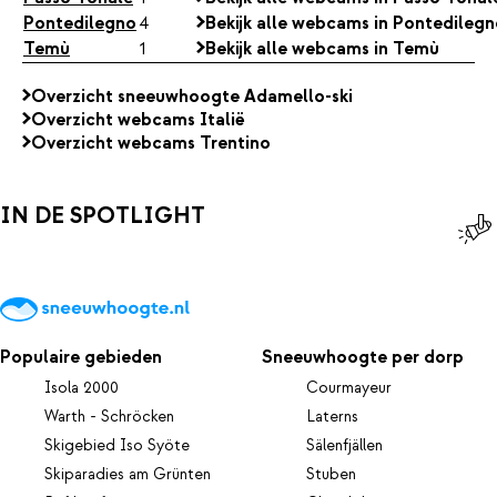
Pontedilegno
4
Bekijk alle webcams in Pontedileg
Temù
1
Bekijk alle webcams in Temù
Overzicht sneeuwhoogte Adamello-ski
Overzicht webcams Italië
Overzicht webcams Trentino
IN DE SPOTLIGHT
Populaire gebieden
Sneeuwhoogte per dorp
Isola 2000
Courmayeur
Warth - Schröcken
Laterns
Skigebied Iso Syöte
Sälenfjällen
Skiparadies am Grünten
Stuben