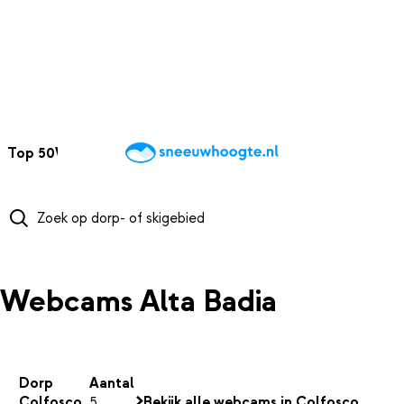
NAAR HOOFDINHOUD
Top 50
Webcams
Wintersportweer
Kaarten
Sneeuwverwacht
Webcams Alta Badia
Dorp
Aantal
Colfosco
5
Bekijk alle webcams in Colfosco