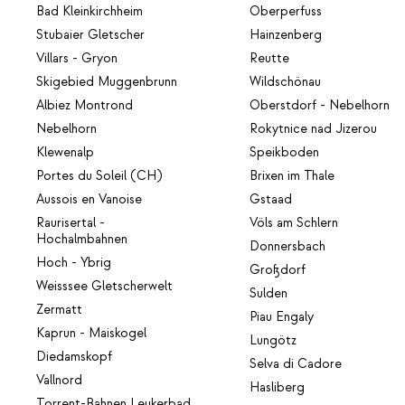
Bad Kleinkirchheim
Oberperfuss
Stubaier Gletscher
Hainzenberg
Villars - Gryon
Reutte
Skigebied Muggenbrunn
Wildschönau
Albiez Montrond
Oberstdorf - Nebelhorn
Nebelhorn
Rokytnice nad Jizerou
Klewenalp
Speikboden
Portes du Soleil (CH)
Brixen im Thale
Aussois en Vanoise
Gstaad
Raurisertal -
Völs am Schlern
Hochalmbahnen
Donnersbach
Hoch - Ybrig
Großdorf
Weisssee Gletscherwelt
Sulden
Zermatt
Piau Engaly
Kaprun - Maiskogel
Lungötz
Diedamskopf
Selva di Cadore
Vallnord
Hasliberg
Torrent-Bahnen Leukerbad