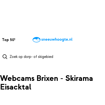
NAAR HOOFDINHOUD
Top 50
Webcams
Wintersportweer
Kaarten
Sneeuwverwacht
Webcams Brixen - Skirama
Eisacktal