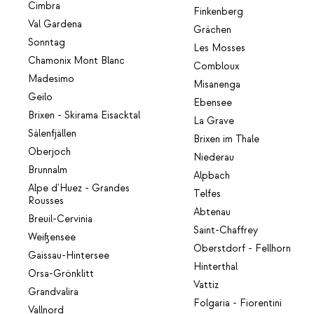
Cimbra
Finkenberg
Val Gardena
Grächen
Sonntag
Les Mosses
Chamonix Mont Blanc
Combloux
Madesimo
Misanenga
Geilo
Ebensee
Brixen - Skirama Eisacktal
La Grave
Sälenfjällen
Brixen im Thale
Oberjoch
Niederau
Brunnalm
Alpbach
Alpe d'Huez - Grandes
Telfes
Rousses
Abtenau
Breuil-Cervinia
Saint-Chaffrey
Weißensee
Oberstdorf - Fellhorn
Gaissau-Hintersee
Hinterthal
Orsa-Grönklitt
Vattiz
Grandvalira
Folgaria - Fiorentini
Vallnord