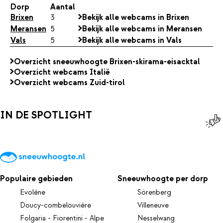
Dorp
Aantal
Brixen
3
Bekijk alle webcams in Brixen
Meransen
5
Bekijk alle webcams in Meransen
Vals
5
Bekijk alle webcams in Vals
Overzicht sneeuwhoogte Brixen-skirama-eisacktal
Overzicht webcams Italië
Overzicht webcams Zuid-tirol
IN DE SPOTLIGHT
Populaire gebieden
Sneeuwhoogte per dorp
Evolène
Sörenberg
Doucy-combelouvière
Villeneuve
Folgaria - Fiorentini - Alpe
Nesselwang