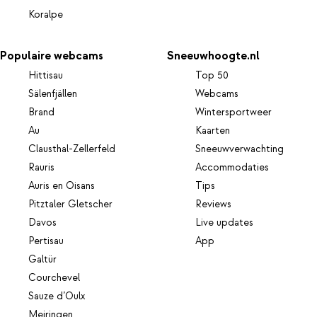
Koralpe
Populaire webcams
Sneeuwhoogte.nl
Hittisau
Top 50
Sälenfjällen
Webcams
Brand
Wintersportweer
Au
Kaarten
Clausthal-Zellerfeld
Sneeuwverwachting
Rauris
Accommodaties
Auris en Oisans
Tips
Pitztaler Gletscher
Reviews
Davos
Live updates
Pertisau
App
Galtür
Courchevel
Sauze d’Oulx
Meiringen