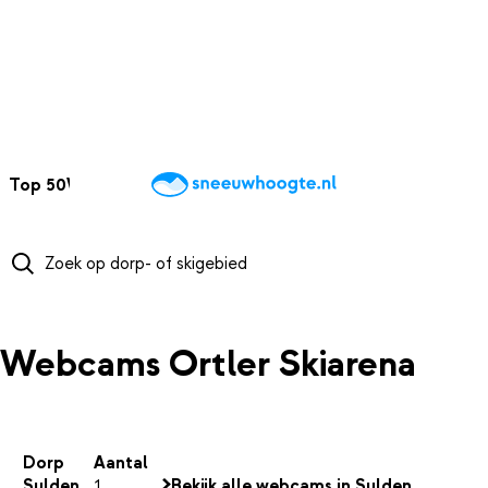
NAAR HOOFDINHOUD
Top 50
Webcams
Wintersportweer
Kaarten
Sneeuwverwacht
Webcams Ortler Skiarena
Dorp
Aantal
Sulden
1
Bekijk alle webcams in Sulden