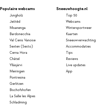
Populaire webcams
Sneeuwhoogte.nl
Jungholz
Top 50
Ještěd
Webcams
Misanenga
Wintersportweer
Bardonecchia
Kaarten
Val Cenis Vanoise
Sneeuwverwachting
Sexten (Sesto)
Accommodaties
Cerna Hora
Tips
Châtel
Reviews
Ylläsjärvi
Live updates
Meiringen
App
Pontresina
Gerlitzen
Bischofshofen
La Salle les Alpes
Schladming