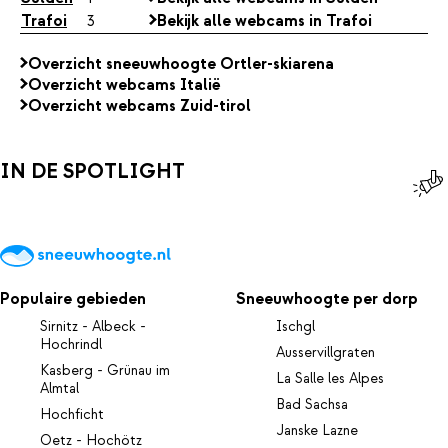
Trafoi
3
Bekijk alle webcams in Trafoi
Overzicht sneeuwhoogte Ortler-skiarena
Overzicht webcams Italië
Overzicht webcams Zuid-tirol
IN DE SPOTLIGHT
Populaire gebieden
Sneeuwhoogte per dorp
Sirnitz - Albeck -
Ischgl
Hochrindl
Ausservillgraten
Kasberg - Grünau im
La Salle les Alpes
Almtal
Bad Sachsa
Hochficht
Janske Lazne
Oetz - Hochötz