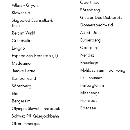
Obertilliach
Villars - Gryon
Sörenberg
Klewenalp
Glacier Des Diablerets
Skigebied Saariselka &
Donnersbachwald
Inari
Alt St. Johann
Reit im Winkl
Bürserberg
Grandvalira
Obergurgl
Livigno
Nendaz
Espace San Bernardo (I)
Braunlage
Madesimo
Mühlbach am Hochkönig
Janske Lazne
La Tzoumaz
Kampenwand
Hinterglemm
Sörenberg
Misanenga
Elm
Hemsedal
Bergeralm
Ebensee
Olympia Skiwelt Innsbruck
Schwaz Pill Kellerjochbahn
Oberammergau