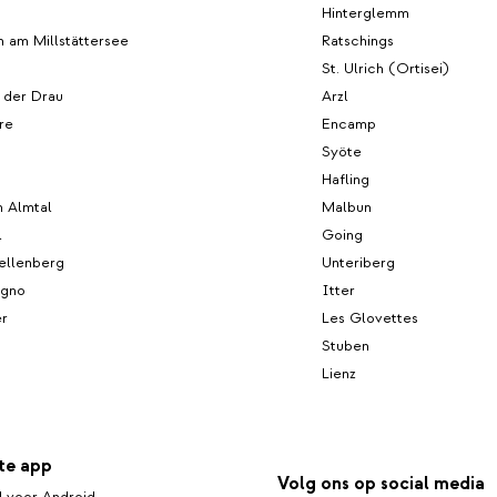
Hinterglemm
 am Millstättersee
Ratschings
St. Ulrich (Ortisei)
n der Drau
Arzl
rre
Encamp
n
Syöte
Hafling
m Almtal
Malbun
l
Going
ellenberg
Unteriberg
egno
Itter
er
Les Glovettes
Stuben
Lienz
te app
Volg ons op social media
 voor Android