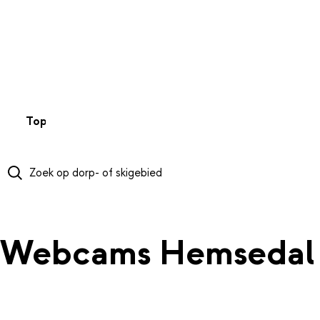
NAAR HOOFDINHOUD
Top 50
Webcams
Wintersportweer
Kaarten
Sneeuwverwa
Webcams Hemsedal