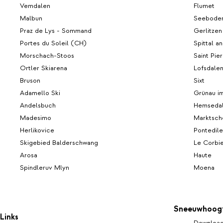
Vemdalen
Flumet
Malbun
Seeboden
Praz de Lys - Sommand
Gerlitzen
Portes du Soleil (CH)
Spittal a
Morschach-Stoos
Saint Pie
Ortler Skiarena
Lofsdale
Bruson
Sixt
Adamello Ski
Grünau i
Andelsbuch
Hemseda
Madesimo
Marktsch
Herlikovice
Pontedil
Skigebied Balderschwang
Le Corbi
Arosa
Haute
Spindleruv Mlyn
Moena
Sneeuwhoog
Links
Download