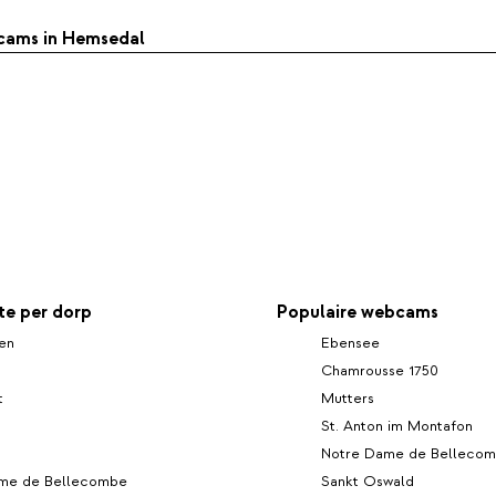
bcams in Hemsedal
e per dorp
Populaire webcams
en
Ebensee
Chamrousse 1750
t
Mutters
St. Anton im Montafon
Notre Dame de Belleco
me de Bellecombe
Sankt Oswald