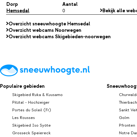
Dorp
Aantal
Hemsedal
0
Bekijk alle we
Overzicht sneeuwhoogte Hemsedal
Overzicht webcams Noorwegen
Overzicht webcams Skigebieden-noorwegen
Populaire gebieden
Sneeuwhoogt
Skigebied Ruka & Kuusamo
Churwald
Pitztal - Hochzeiger
Thierbach
Portes du Soleil (Fr)
Sankt Vei
Les Rousses
Golm
Skigebied Iso Syöte
Pfronten
Grosseck Speiereck
Notre Da