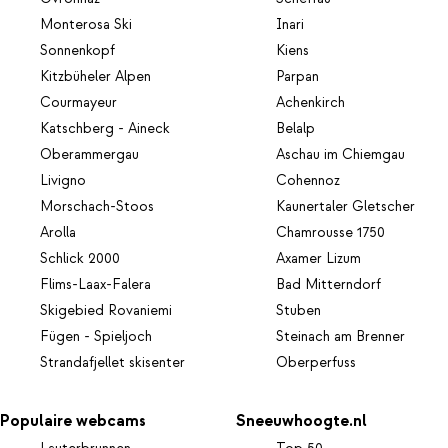
Monterosa Ski
Inari
Sonnenkopf
Kiens
Kitzbüheler Alpen
Parpan
Courmayeur
Achenkirch
Katschberg - Aineck
Belalp
Oberammergau
Aschau im Chiemgau
Livigno
Cohennoz
Morschach-Stoos
Kaunertaler Gletscher
Arolla
Chamrousse 1750
Schlick 2000
Axamer Lizum
Flims-Laax-Falera
Bad Mitterndorf
Skigebied Rovaniemi
Stuben
Fügen - Spieljoch
Steinach am Brenner
Strandafjellet skisenter
Oberperfuss
Populaire webcams
Sneeuwhoogte.nl