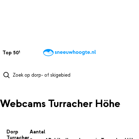
NAAR HOOFDINHOUD
Top 50
Webcams
Wintersportweer
Kaarten
Sneeuwverwacht
Webcams Turracher Höhe
Dorp
Aantal
Turracher