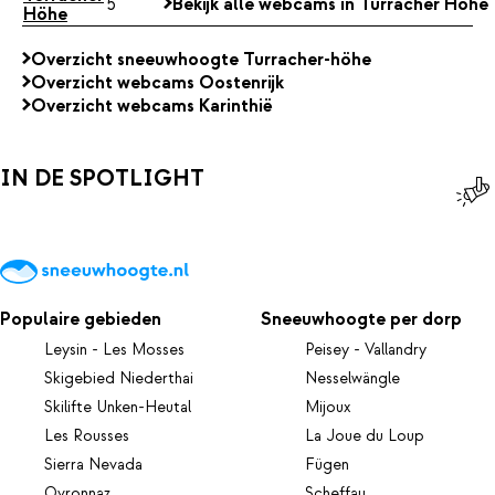
5
Bekijk alle webcams in Turracher Höhe
Höhe
Overzicht sneeuwhoogte Turracher-höhe
Overzicht webcams Oostenrijk
Overzicht webcams Karinthië
IN DE SPOTLIGHT
Populaire gebieden
Sneeuwhoogte per dorp
Leysin - Les Mosses
Peisey - Vallandry
Skigebied Niederthai
Nesselwängle
Skilifte Unken-Heutal
Mijoux
Les Rousses
La Joue du Loup
Sierra Nevada
Fügen
Ovronnaz
Scheffau