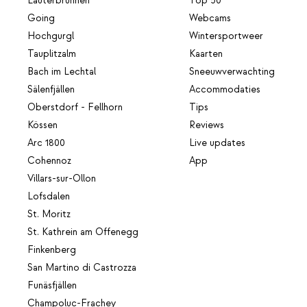
Lauterbrunnen
Top 50
Going
Webcams
Hochgurgl
Wintersportweer
Tauplitzalm
Kaarten
Bach im Lechtal
Sneeuwverwachting
Sälenfjällen
Accommodaties
Oberstdorf - Fellhorn
Tips
Kössen
Reviews
Arc 1800
Live updates
Cohennoz
App
Villars-sur-Ollon
Lofsdalen
St. Moritz
St. Kathrein am Offenegg
Finkenberg
San Martino di Castrozza
Funäsfjällen
Champoluc-Frachey