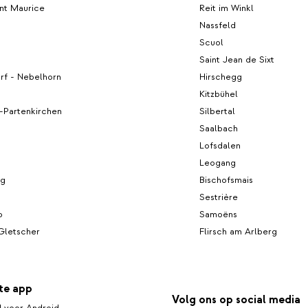
nt Maurice
Reit im Winkl
Nassfeld
Scuol
Saint Jean de Sixt
rf - Nebelhorn
Hirschegg
Kitzbühel
-Partenkirchen
Silbertal
Saalbach
Lofsdalen
Leogang
rg
Bischofsmais
Sestrière
o
Samoëns
 Gletscher
Flirsch am Arlberg
te app
Volg ons op social media
 voor Android