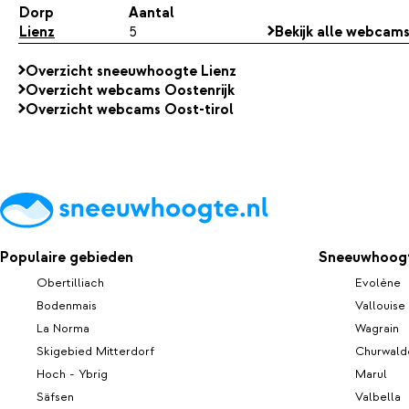
Dorp
Aantal
Lienz
5
Bekijk alle webcams
Overzicht sneeuwhoogte Lienz
Overzicht webcams Oostenrijk
Overzicht webcams Oost-tirol
Populaire gebieden
Sneeuwhoogt
Obertilliach
Evolène
Bodenmais
Vallouise
La Norma
Wagrain
Skigebied Mitterdorf
Churwald
Hoch - Ybrig
Marul
Säfsen
Valbella