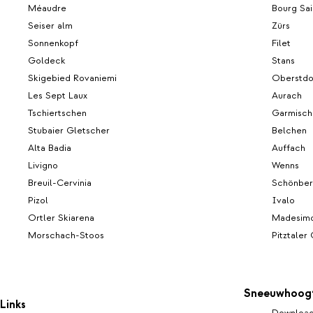
Méaudre
Bourg Sai
Seiser alm
Zürs
Sonnenkopf
Filet
Goldeck
Stans
Skigebied Rovaniemi
Oberstdo
Les Sept Laux
Aurach
Tschiertschen
Garmisch
Stubaier Gletscher
Belchen
Alta Badia
Auffach
Livigno
Wenns
Breuil-Cervinia
Schönbe
Pizol
Ivalo
Ortler Skiarena
Madesim
Morschach-Stoos
Pitztaler
Sneeuwhoog
Links
Download