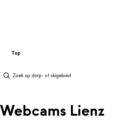
NAAR HOOFDINHOUD
Top 50
Webcams
Wintersportweer
Kaarten
Sneeuwverwa
Webcams Lienz