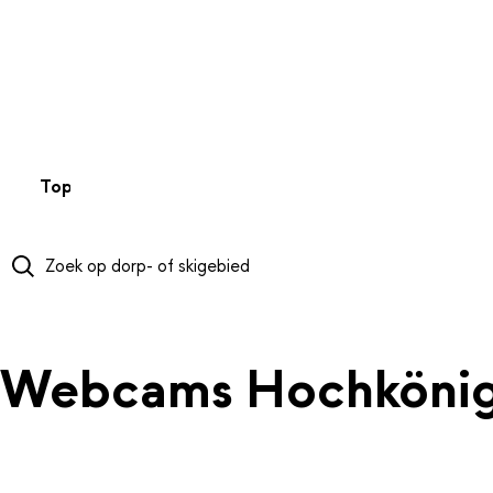
NAAR HOOFDINHOUD
Top 50
Webcams
Wintersportweer
Kaarten
Sneeuwverwa
Webcams Hochköni