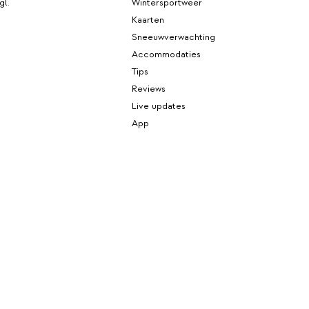
gl.
Wintersportweer
Kaarten
Sneeuwverwachting
Accommodaties
Tips
Reviews
Live updates
App