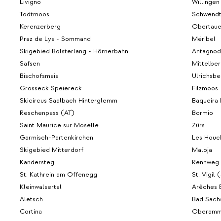
Livigno
Willingen
Todtmoos
Schwend
Kerenzerberg
Obertaue
Praz de Lys - Sommand
Méribel
Skigebied Bolsterlang - Hörnerbahn
Antagnod
Säfsen
Mittelber
Bischofsmais
Ulrichsbe
Grosseck Speiereck
Filzmoos
Skicircus Saalbach Hinterglemm
Baqueira 
Reschenpass (AT)
Bormio
Saint Maurice sur Moselle
Zürs
Garmisch-Partenkirchen
Les Houc
Skigebied Mitterdorf
Maloja
Kandersteg
Rennweg
St. Kathrein am Offenegg
St. Vigil 
Kleinwalsertal
Arêches 
Aletsch
Bad Sach
Cortina
Oberamm