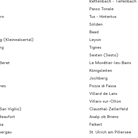
Rettenbach - Tiefenbach 
t
Passo Tonale
rn
Tux - Hintertux
Sölden
Baad
g (Kleinwalsertal)
Leysin
rg
Tignes
Sexten (Sesto)
Beret
Le Monêtier-les-Bains
Königsleiten
Jochberg
hes
Pozza di Fassa
Villard de Lans
Villars-sur-Ollon
(San Vigilio)
Clausthal-Zellerfeld
Beaufort
Axalp ob Brienz
sa
Falkert
ergau
St. Ulrich am Pillersee