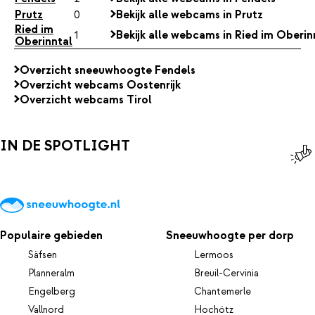
Prutz
0
Bekijk alle webcams in Prutz
Ried im
1
Bekijk alle webcams in Ried im Oberin
Oberinntal
Overzicht sneeuwhoogte Fendels
Overzicht webcams Oostenrijk
Overzicht webcams Tirol
IN DE SPOTLIGHT
Populaire gebieden
Sneeuwhoogte per dorp
Säfsen
Lermoos
Planneralm
Breuil-Cervinia
Engelberg
Chantemerle
Vallnord
Hochötz