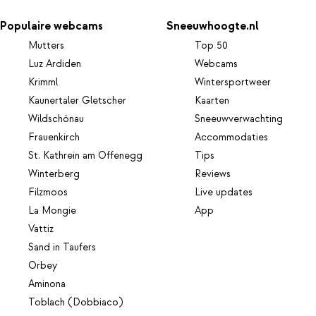
Populaire webcams
Sneeuwhoogte.nl
Mutters
Top 50
Luz Ardiden
Webcams
Krimml
Wintersportweer
Kaunertaler Gletscher
Kaarten
Wildschönau
Sneeuwverwachting
Frauenkirch
Accommodaties
St. Kathrein am Offenegg
Tips
Winterberg
Reviews
Filzmoos
Live updates
La Mongie
App
Vattiz
Sand in Taufers
Orbey
Aminona
Toblach (Dobbiaco)