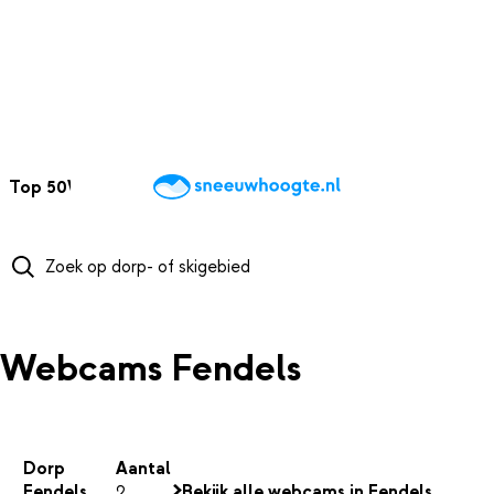
NAAR HOOFDINHOUD
Top 50
Webcams
Wintersportweer
Kaarten
Sneeuwverwacht
Webcams Fendels
Dorp
Aantal
Fendels
2
Bekijk alle webcams in Fendels