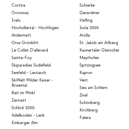
Cortina
Schierke
Ovronnaz
Gerardmer
Ivalo
Hafling
Hochzillertal - Hochfügen
Isola 2000
Andermatt
Arolla
Orsa-Grönklitt
St. Jakob am Arlberg
Le Collet D'allevard
Kaunertaler Gletscher
Sainte-Foy
Mayrhofen
Skiparadies Sudelfeld
Spitzingsee
Seefeld - Leutasch
Kaprun
SkiWelt Wilder Kaiser -
Vent
Brixental
Seis am Schlern
Reit im Winkl
Zinal
Zermatt
Schönberg
Schlick 2000
Kirchberg
Adelboden - Lenk
Falera
Emberger Alm