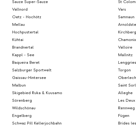
Sauze Super-Sauze
St Colomb
Vallnord
Vars
Oetz - Hochötz
Samnaun
Mellau
Arnoldste
Hochpustertal
Kirchber
Kühtai
Chamonix
Brandnertal
Valloire
Kappl - See
Mallnitz
Baqueira Beret
Lenggrie
Salzburger Sportwelt
Torgon
Gaissau-Hintersee
Oberlec
Malbun
Saint Sorl
Skigebied Ruka & Kuusamo
Alleghe
Sörenberg
Les Deux
Wildschönau
Rennweg
Engelberg
Fügen
Schwaz Pill Kellerjochbahn
Brides le