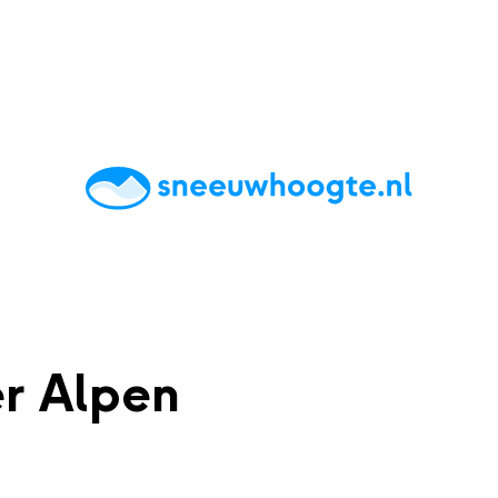
chting
Accommodaties
Tips
Reviews
Live updates
App
r Alpen