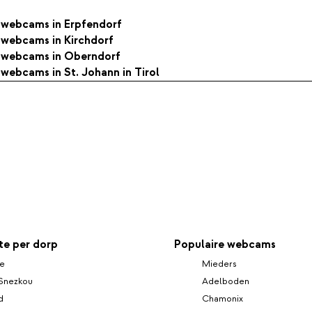
e webcams in Erpfendorf
e webcams in Kirchdorf
le webcams in Oberndorf
e webcams in St. Johann in Tirol
e per dorp
Populaire webcams
le
Mieders
Snezkou
Adelboden
d
Chamonix