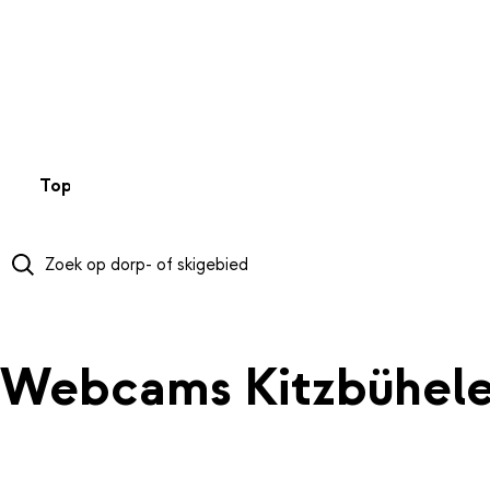
NAAR HOOFDINHOUD
Top 50
Webcams
Wintersportweer
Kaarten
Sneeuwverwa
Webcams Kitzbühele