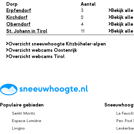
Dorp
Aantal
Erpfendorf
3
Bekijk all
Kirchdorf
2
Bekijk all
Oberndorf
4
Bekijk al
St. Johann in Tirol
11
Bekijk all
Overzicht sneeuwhoogte Kitzbüheler-alpen
Overzicht webcams Oostenrijk
Overzicht webcams Tirol
Populaire gebieden
Sneeuwhoogt
Sankt Moritz
La Faucil
Espace Lumière
Pec Pod 
Livigno
Leukerba