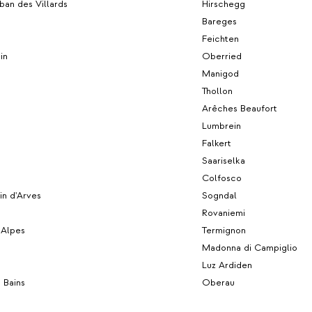
an des Villards
Hirschegg
Bareges
Feichten
in
Oberried
g
Manigod
Thollon
Arêches Beaufort
Lumbrein
s
Falkert
Saariselka
h
Colfosco
in d'Arves
Sogndal
Rovaniemi
 Alpes
Termignon
Madonna di Campiglio
Luz Ardiden
s Bains
Oberau