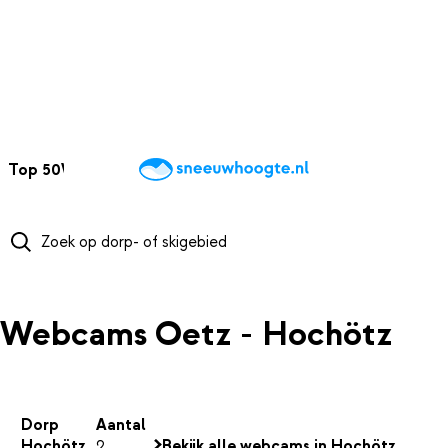
NAAR HOOFDINHOUD
Top 50
Webcams
Wintersportweer
Kaarten
Sneeuwverwacht
Webcams Oetz - Hochötz
Dorp
Aantal
Hochötz
2
Bekijk alle webcams in Hochötz