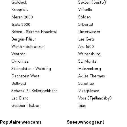
Goldeck
Sexten (Sesto)
Kronplatz
Valbella
Meran 2000
Sölden
Isola 2000
Silbertal
Brixen - Skirama Eisacktal
Unterwasser
Bergün-Filisur
Les Gets
Warth - Schröcken
Arc 1600
Ventron
Waltensburg
Ovronnaz
St. Moritz
Steinplatte - Waidring
Hainzenberg
Dachstein West
Ax les Thermes
Bellwald
Scheffau
Schwaz Pill Kellerjochbahn
Riksgränsen
Lac Blanc
Voss (Fjellandsby)
Galibier Thabor
Inari
Populaire webcams
Sneeuwhoogte.nl