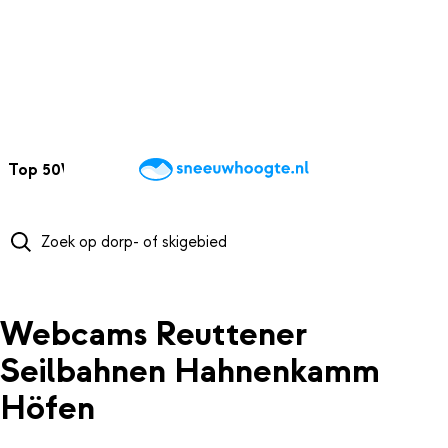
NAAR HOOFDINHOUD
Top 50
Webcams
Wintersportweer
Kaarten
Sneeuwverwacht
Webcams Reuttener
Seilbahnen Hahnenkamm
Höfen