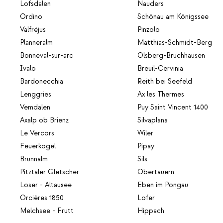
Lofsdalen
Nauders
Ordino
Schönau am Königssee
Valfréjus
Pinzolo
Planneralm
Matthias-Schmidt-Berg
Bonneval-sur-arc
Olsberg-Bruchhausen
Ivalo
Breuil-Cervinia
Bardonecchia
Reith bei Seefeld
Lenggries
Ax les Thermes
Vemdalen
Puy Saint Vincent 1400
Axalp ob Brienz
Silvaplana
Le Vercors
Wiler
Feuerkogel
Pipay
Brunnalm
Sils
Pitztaler Gletscher
Obertauern
Loser - Altausee
Eben im Pongau
Orcières 1850
Lofer
Melchsee - Frutt
Hippach