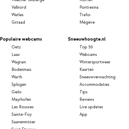
Villacher Skiberge
Mürren
Vallnord
Pontresina
Watles
Trafoi
Gstaad
Mégève
Populaire webcams
Sneeuwhoogte.nl
Oetz
Top 50
Laax
Webcams
Wagrain
Wintersportweer
Bodenmais
Kaarten
Warth
Sneeuwverwachting
Splügen
Accommodaties
Geilo
Tips
Mayrhofen
Reviews
Les Rousses
Live updates
Sainte-Foy
App
Saanenmöser