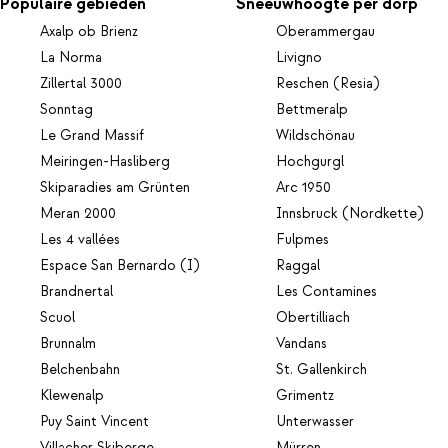
Populaire gebieden
Sneeuwhoogte per dorp
Axalp ob Brienz
Oberammergau
La Norma
Livigno
Zillertal 3000
Reschen (Resia)
Sonntag
Bettmeralp
Le Grand Massif
Wildschönau
Meiringen-Hasliberg
Hochgurgl
Skiparadies am Grünten
Arc 1950
Meran 2000
Innsbruck (Nordkette)
Les 4 vallées
Fulpmes
Espace San Bernardo (I)
Raggal
Brandnertal
Les Contamines
Scuol
Obertilliach
Brunnalm
Vandans
Belchenbahn
St. Gallenkirch
Klewenalp
Grimentz
Puy Saint Vincent
Unterwasser