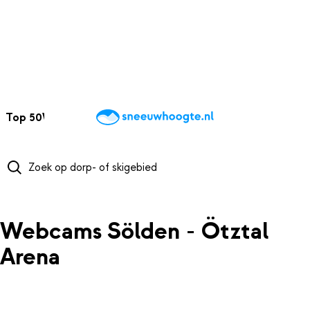
NAAR HOOFDINHOUD
Top 50
Webcams
Wintersportweer
Kaarten
Sneeuwverwacht
Webcams Sölden - Ötztal
Arena