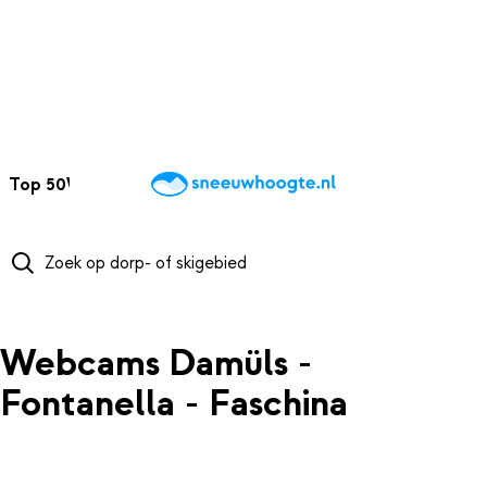
NAAR HOOFDINHOUD
Top 50
Webcams
Wintersportweer
Kaarten
Sneeuwverwacht
Webcams Damüls -
Fontanella - Faschina