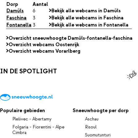
Dorp
Aantal
Damüls
6
Bekijk alle webcams in Damüls
Faschina
3
Bekijk alle webcams in Faschina
Fontanella
3
Bekijk alle webcams in Fontanella
Overzicht sneeuwhoogte Damüls-fontanella-faschina
Overzicht webcams Oostenrijk
Overzicht webcams Vorarlberg
IN DE SPOTLIGHT
Populaire gebieden
Sneeuwhoogte per dorp
Plešivec - Abertamy
Aschau
Folgaria - Fiorentini - Alpe
Risoul
Cimbra
Suomutunturi