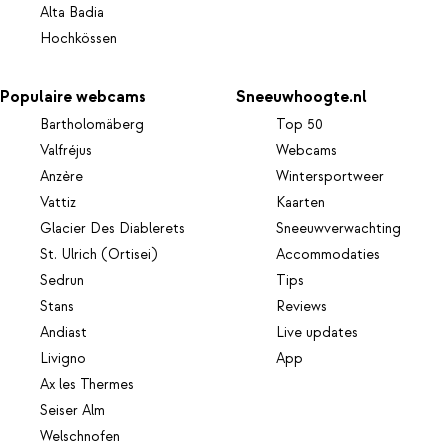
Alta Badia
Hochkössen
Populaire webcams
Sneeuwhoogte.nl
Bartholomäberg
Top 50
Valfréjus
Webcams
Anzère
Wintersportweer
Vattiz
Kaarten
Glacier Des Diablerets
Sneeuwverwachting
St. Ulrich (Ortisei)
Accommodaties
Sedrun
Tips
Stans
Reviews
Andiast
Live updates
Livigno
App
Ax les Thermes
Seiser Alm
Welschnofen