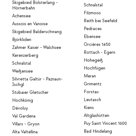
Skigebied Bolsterlang -
Schnalstal
Hörnerbahn
Filzmoos
Achensee
Reith bei Seefeld
Aussois en Vanoise
Pedraces
Skigebied Balderschwang
Ebensee
Björkliden
Orcières 1450
Zahmer Kaiser - Walchsee
Rottach - Egern
Kerenzerberg
Hohegeiß
Schnalstal
Hochfügen
Weißensee
Meran
Silvretta Galtür - Paznaun-
Grimentz
Ischgl
Forstau
Stubaier Gletscher
Leutasch
Hochkönig
Kiens
Dévoluy
Altglashütten
Val Gardena
Puy Saint Vincent 1600
Villars - Gryon
Bad Hindelang
Alta Valtellina