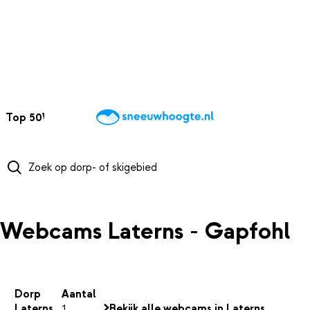
NAAR HOOFDINHOUD
Top 50
Webcams
Wintersportweer
Kaarten
Sneeuwverwacht
Webcams Laterns - Gapfohl
Dorp
Aantal
Laterns
1
Bekijk alle webcams in Laterns