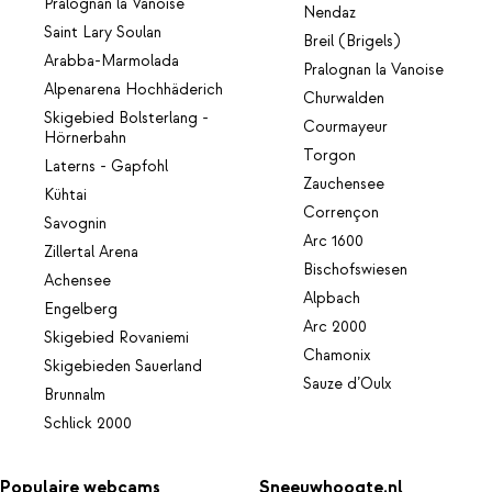
Pralognan la Vanoise
Nendaz
Saint Lary Soulan
Breil (Brigels)
Arabba-Marmolada
Pralognan la Vanoise
Alpenarena Hochhäderich
Churwalden
Skigebied Bolsterlang -
Courmayeur
Hörnerbahn
Torgon
Laterns - Gapfohl
Zauchensee
Kühtai
Corrençon
Savognin
Arc 1600
Zillertal Arena
Bischofswiesen
Achensee
Alpbach
Engelberg
Arc 2000
Skigebied Rovaniemi
Chamonix
Skigebieden Sauerland
Sauze d’Oulx
Brunnalm
Schlick 2000
Populaire webcams
Sneeuwhoogte.nl