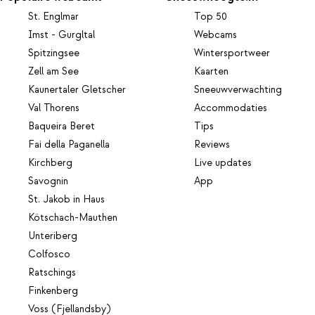
St. Englmar
Top 50
Imst - Gurgltal
Webcams
Spitzingsee
Wintersportweer
Zell am See
Kaarten
Kaunertaler Gletscher
Sneeuwverwachting
Val Thorens
Accommodaties
Baqueira Beret
Tips
Fai della Paganella
Reviews
Kirchberg
Live updates
Savognin
App
St. Jakob in Haus
Kötschach-Mauthen
Unteriberg
Colfosco
Ratschings
Finkenberg
Voss (Fjellandsby)