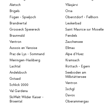
Aletsch
Ylläsjärvi
Brigels
Orsa
Fügen - Spieljoch
Oberstdorf - Fellhorn
Brandnertal
Leukerbad
Grosseck Speiereck
Saint Maurice sur Moselle
Braunwald
Fendels
Ventron
Zauchensee
Aussois en Vanoise
Ellmau
Praz de Lys - Sommand
Alpe d'Huez
Meiringen-Hasliberg
Kramsach
Lachtal
Rottach - Egern
Andelsbuch
Seeboden am
Millstättersee
Gstaad
Ventron
Schlick 2000
Ischgl
Val Gardena
Davos
SkiWelt Wilder Kaiser -
Brixental
Oberammergau