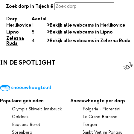
Zoek dorp in Tsjechië
Dorp
Aantal
Herlikovice
1
Bekijk alle webcams in Herlikovice
Lipno
5
Bekijk alle webcams in Lipno
Zelezna
4
Bekijk alle webcams in Zelezna Ruda
Ruda
IN DE SPOTLIGHT
Populaire gebieden
Sneeuwhoogte per dorp
Olympia Skiwelt Innsbruck
Folgaria - Fiorentini
Goldeck
Le Grand Bornand
Baqueira Beret
Torgon
Sörenberg
Sankt Veit im Pongau