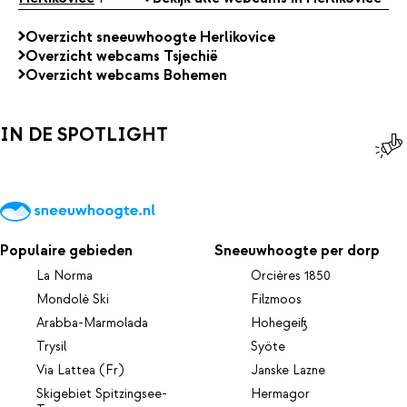
Overzicht sneeuwhoogte Herlikovice
Overzicht webcams Tsjechië
Overzicht webcams Bohemen
IN DE SPOTLIGHT
Populaire gebieden
Sneeuwhoogte per dorp
La Norma
Orcières 1850
Mondolè Ski
Filzmoos
Arabba-Marmolada
Hohegeiß
Trysil
Syöte
Via Lattea (Fr)
Janske Lazne
Skigebiet Spitzingsee-
Hermagor