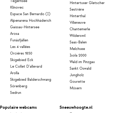
Tegernsee
Hintertuxer Gletscher
Klínovec
Sestrière
Espace San Bernardo (I)
Hinterthal
Alpenarena Hochhäderich
Villeneuve
Gaissau-Hintersee
Chantemerle
Arosa
Wilderswil
Funäsfjällen
Saas-Balen
Les 4 vallées
Melchsee
Orcières 1850
Isola 2000
Skigebied Eck
Wald im Pinzgau
Le Collet D'allevard
Sankt Oswald
Arolla
Jungholz
Skigebied Balderschwang
Gourette
Sörenberg
Mösern
Sedrun
Populaire webcams
Sneeuwhoogte.nl