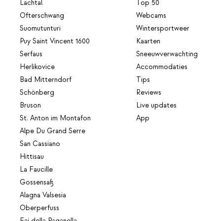
Lachtal
Top 50
Ofterschwang
Webcams
Suomutunturi
Wintersportweer
Puy Saint Vincent 1600
Kaarten
Serfaus
Sneeuwverwachting
Herlikovice
Accommodaties
Bad Mitterndorf
Tips
Schönberg
Reviews
Bruson
Live updates
St. Anton im Montafon
App
Alpe Du Grand Serre
San Cassiano
Hittisau
La Faucille
Gossensaß
Alagna Valsesia
Oberperfuss
Fai della Paganella