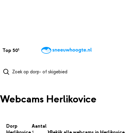
NAAR HOOFDINHOUD
Top 50
Webcams
Wintersportweer
Kaarten
Sneeuwverwacht
Webcams Herlikovice
Dorp
Aantal
Herlikovice
1
Bekijk alle webcams in Herlikovice