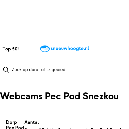
NAAR HOOFDINHOUD
Top 50
Webcams
Wintersportweer
Kaarten
Sneeuwverwacht
Webcams Pec Pod Snezkou
Dorp
Aantal
Pec Pod