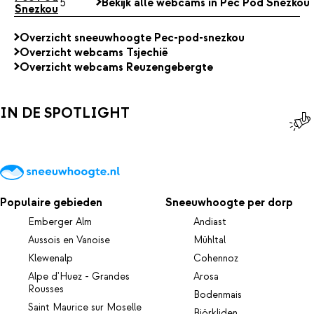
5
Bekijk alle webcams in Pec Pod Snezkou
Snezkou
Overzicht sneeuwhoogte Pec-pod-snezkou
Overzicht webcams Tsjechië
Overzicht webcams Reuzengebergte
IN DE SPOTLIGHT
Populaire gebieden
Sneeuwhoogte per dorp
Emberger Alm
Andiast
Aussois en Vanoise
Mühltal
Klewenalp
Cohennoz
Alpe d'Huez - Grandes
Arosa
Rousses
Bodenmais
Saint Maurice sur Moselle
Björkliden