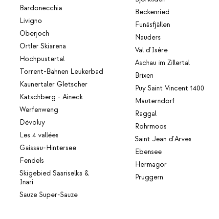
Bardonecchia
Beckenried
Livigno
Funäsfjällen
Oberjoch
Nauders
Ortler Skiarena
Val d'Isère
Hochpustertal
Aschau im Zillertal
Torrent-Bahnen Leukerbad
Brixen
Kaunertaler Gletscher
Puy Saint Vincent 1400
Katschberg - Aineck
Mauterndorf
Werfenweng
Raggal
Dévoluy
Rohrmoos
Les 4 vallées
Saint Jean d'Arves
Gaissau-Hintersee
Ebensee
Fendels
Hermagor
Skigebied Saariselka &
Pruggern
Inari
Sauze Super-Sauze