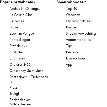
Populaire webcams
Sneeuwhoogte.nl
Aschau im Chiemgau
Top 50
La Foux d'Allos
Webcams
Hintersee
Wintersportweer
Golm
Kaarten
Eben im Pongau
Sneeuwverwachting
Pontedilegno
Accommodaties
Praz de Lys
Tips
Kitzbühel
Reviews
Enontekiö
Live updates
Orcières 1450
App
Gressoney-Saint-Jean
Rettenbach - Tiefenbach
gl.
Prutz
Ischgl
Seeboden am
Millstättersee