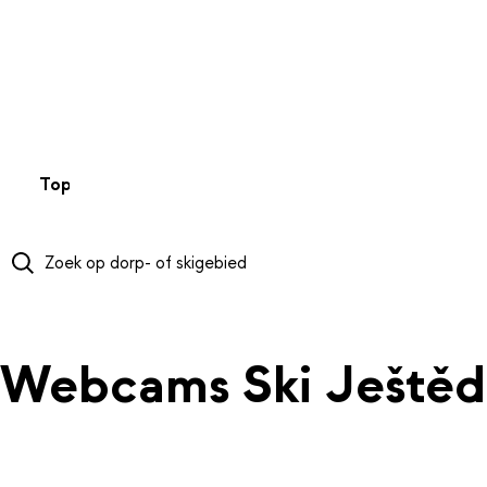
NAAR HOOFDINHOUD
Top 50
Webcams
Wintersportweer
Kaarten
Sneeuwverwa
Webcams Ski Ještěd