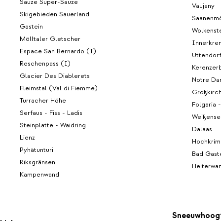
Sauze Super-Sauze
Vaujany
Skigebieden Sauerland
Saanenm
Gastein
Wolkenste
Mölltaler Gletscher
Innerkre
Espace San Bernardo (I)
Uttendor
Reschenpass (I)
Kerenzer
Glacier Des Diablerets
Notre Da
Fleimstal (Val di Fiemme)
Großkirc
Turracher Höhe
Folgaria -
Serfaus - Fiss - Ladis
Weißense
Steinplatte - Waidring
Dalaas
Lienz
Hochkrim
Pyhätunturi
Bad Gast
Riksgränsen
Heiterwa
Kampenwand
Sneeuwhoog