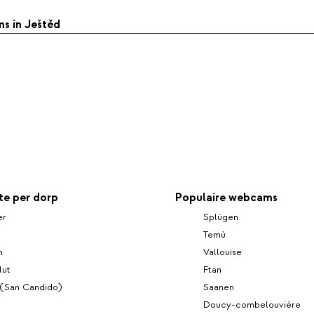
ms in Ještěd
e per dorp
Populaire webcams
er
Splügen
Temù
n
Vallouise
lut
Ftan
 (San Candido)
Saanen
Doucy-combelouvière