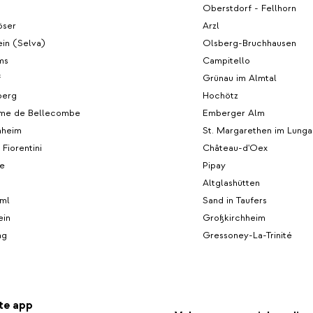
Oberstdorf - Fellhorn
öser
Arzl
in (Selva)
Olsberg-Bruchhausen
ms
Campitello
f
Grünau im Almtal
berg
Hochötz
me de Bellecombe
Emberger Alm
hheim
St. Margarethen im Lunga
 Fiorentini
Château-d'Oex
e
Pipay
Altglashütten
ml
Sand in Taufers
ein
Großkirchheim
ng
Gressoney-La-Trinité
te app