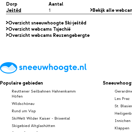
Dorp
Aantal
Ještěd
1
Bekijk alle webca
Overzicht sneeuwhoogte Ski-ještěd
Overzicht webcams Tsjechië
Overzicht webcams Reuzengebergte
Populaire gebieden
Sneeuwhoogt
Reuttener Seilbahnen Hahnenkamm
Gerardm
Höfen
Les Praz
Wildschönau
St. Blasie
Rund um Visp
Heiligenb
SkiWelt Wilder Kaiser - Brixental
Innichen
Skigebied Altglashütten
Kläppen