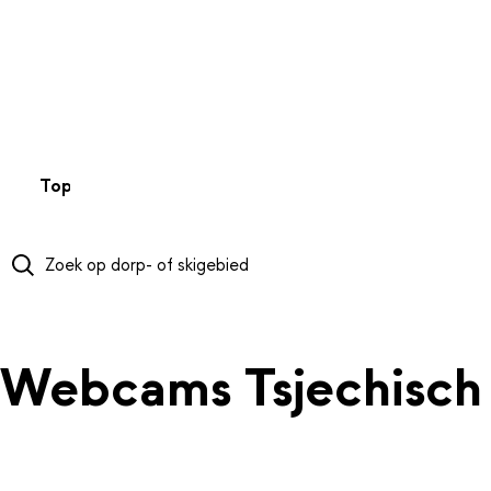
NAAR HOOFDINHOUD
Top 50
Webcams
Wintersportweer
Kaarten
Sneeuwverwa
Webcams Tsjechisch