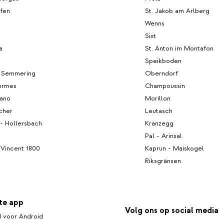
fen
St. Jakob am Arlberg
Wenns
Sixt
a
St. Anton im Montafon
Speikboden
m Semmering
Oberndorf
hermes
Champoussin
iano
Morillon
cher
Leutasch
l - Hollersbach
Kranzegg
Pal - Arinsal
 Vincent 1800
Kaprun - Maiskogel
Riksgränsen
te app
Volg ons op social media
 voor Android