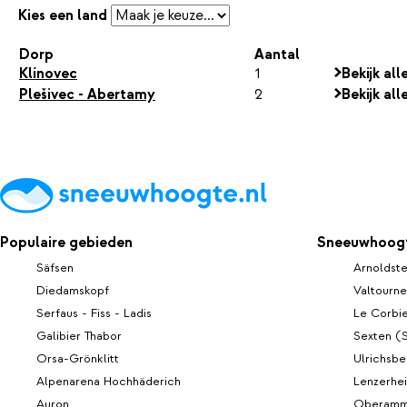
Kies een land
Dorp
Aantal
Klínovec
1
Bekijk al
Plešivec - Abertamy
2
Bekijk al
Populaire gebieden
Sneeuwhoogt
Säfsen
Arnoldste
Diedamskopf
Valtourn
Serfaus - Fiss - Ladis
Le Corbi
Galibier Thabor
Sexten (
Orsa-Grönklitt
Ulrichsbe
Alpenarena Hochhäderich
Lenzerhe
Auron
Oberamm