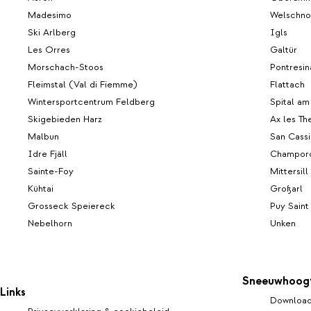
Madesimo
Welschno
Ski Arlberg
Igls
Les Orres
Galtür
Morschach-Stoos
Pontresin
Fleimstal (Val di Fiemme)
Flattach
Wintersportcentrum Feldberg
Spital a
Skigebieden Harz
Ax les T
Malbun
San Cass
Idre Fjäll
Champor
Sainte-Foy
Mittersil
Kühtai
Großarl
Grosseck Speiereck
Puy Saint
Nebelhorn
Unken
Sneeuwhoog
Links
Download