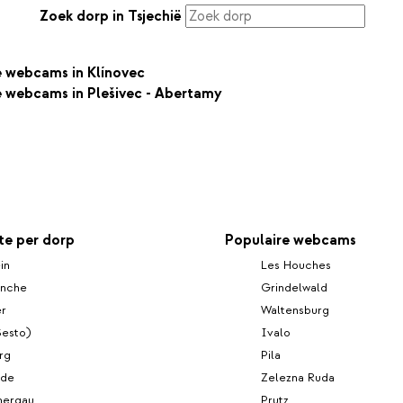
Zoek dorp in Tsjechië
le webcams in Klínovec
le webcams in Plešivec - Abertamy
e per dorp
Populaire webcams
in
Les Houches
enche
Grindelwald
er
Waltensburg
Sesto)
Ivalo
rg
Pila
ide
Zelezna Ruda
ergau
Prutz