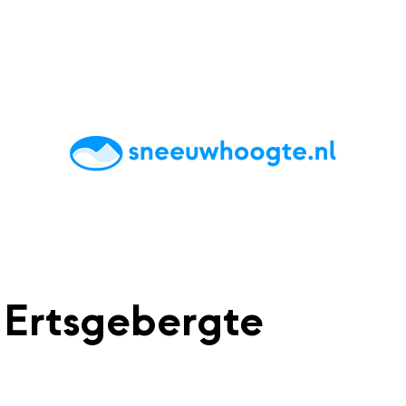
chting
Accommodaties
Tips
Reviews
Live updates
App
 Ertsgebergte