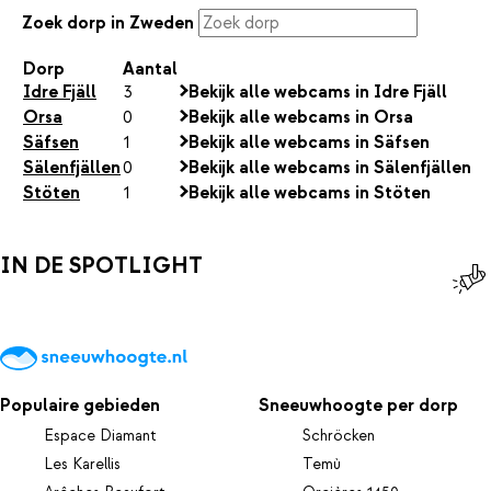
Zoek dorp in Zweden
Dorp
Aantal
Idre Fjäll
3
Bekijk alle webcams in Idre Fjäll
Orsa
0
Bekijk alle webcams in Orsa
Säfsen
1
Bekijk alle webcams in Säfsen
Sälenfjällen
0
Bekijk alle webcams in Sälenfjällen
Stöten
1
Bekijk alle webcams in Stöten
IN DE SPOTLIGHT
Populaire gebieden
Sneeuwhoogte per dorp
Espace Diamant
Schröcken
Les Karellis
Temù