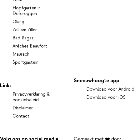
Hopfgarten in
Defereggen
Olang
Zell am Ziller
Bad Ragaz
Arêches Beaufort
Maurach
Sportgastein
Sneeuwhoogte app
Links
Download voor Android
Privacyverklaring &
Download voor iOS
cookiebeleid
Disclaimer
Contact
Volg ons op social media
Gemaakt met ❤️ door