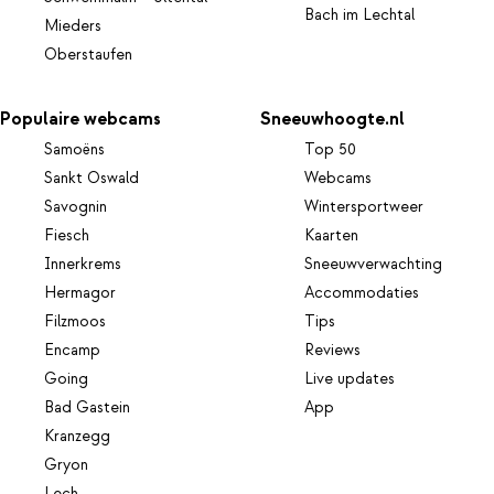
Bach im Lechtal
Mieders
Oberstaufen
Populaire webcams
Sneeuwhoogte.nl
Samoëns
Top 50
Sankt Oswald
Webcams
Savognin
Wintersportweer
Fiesch
Kaarten
Innerkrems
Sneeuwverwachting
Hermagor
Accommodaties
Filzmoos
Tips
Encamp
Reviews
Going
Live updates
Bad Gastein
App
Kranzegg
Gryon
Lech