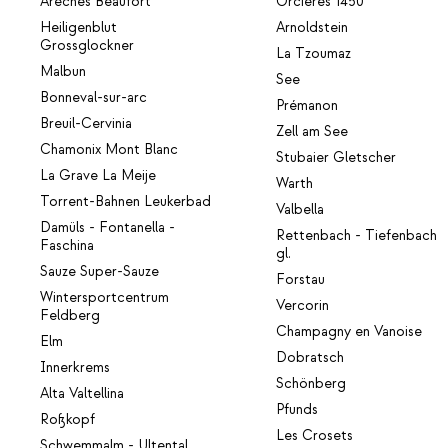
Arêches Beaufort
Orcières 1450
Heiligenblut
Arnoldstein
Grossglockner
La Tzoumaz
Malbun
See
Bonneval-sur-arc
Prémanon
Breuil-Cervinia
Zell am See
Chamonix Mont Blanc
Stubaier Gletscher
La Grave La Meije
Warth
Torrent-Bahnen Leukerbad
Valbella
Damüls - Fontanella -
Rettenbach - Tiefenbach
Faschina
gl.
Sauze Super-Sauze
Forstau
Wintersportcentrum
Vercorin
Feldberg
Champagny en Vanoise
Elm
Dobratsch
Innerkrems
Schönberg
Alta Valtellina
Pfunds
Roßkopf
Les Crosets
Schwemmalm - Ultental