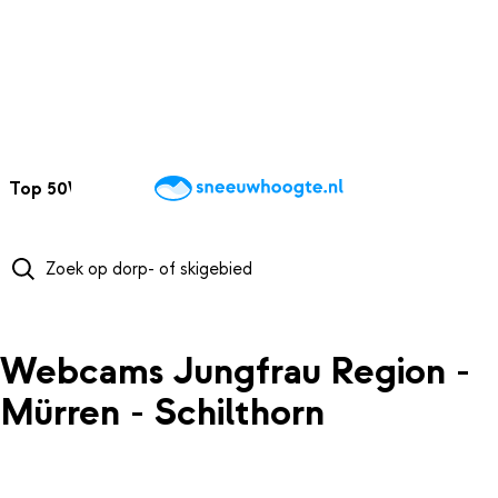
NAAR HOOFDINHOUD
Top 50
Webcams
Wintersportweer
Kaarten
Sneeuwverwacht
Webcams Jungfrau Region -
Mürren - Schilthorn