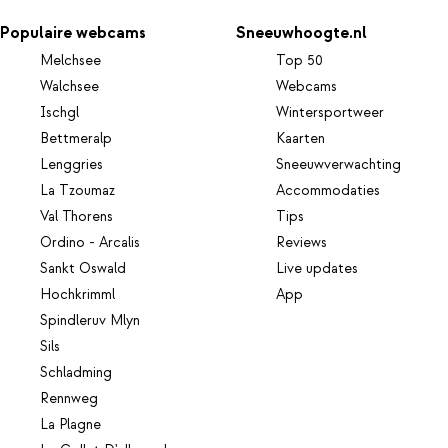
Populaire webcams
Sneeuwhoogte.nl
Melchsee
Top 50
Walchsee
Webcams
Ischgl
Wintersportweer
Bettmeralp
Kaarten
Lenggries
Sneeuwverwachting
La Tzoumaz
Accommodaties
Val Thorens
Tips
Ordino - Arcalis
Reviews
Sankt Oswald
Live updates
Hochkrimml
App
Spindleruv Mlyn
Sils
Schladming
Rennweg
La Plagne