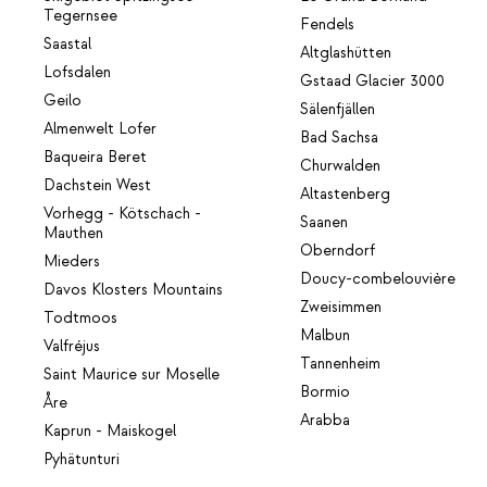
Tegernsee
Fendels
Saastal
Altglashütten
Lofsdalen
Gstaad Glacier 3000
Geilo
Sälenfjällen
Almenwelt Lofer
Bad Sachsa
Baqueira Beret
Churwalden
Dachstein West
Altastenberg
Vorhegg - Kötschach -
Saanen
Mauthen
Oberndorf
Mieders
Doucy-combelouvière
Davos Klosters Mountains
Zweisimmen
Todtmoos
Malbun
Valfréjus
Tannenheim
Saint Maurice sur Moselle
Bormio
Åre
Arabba
Kaprun - Maiskogel
Pyhätunturi