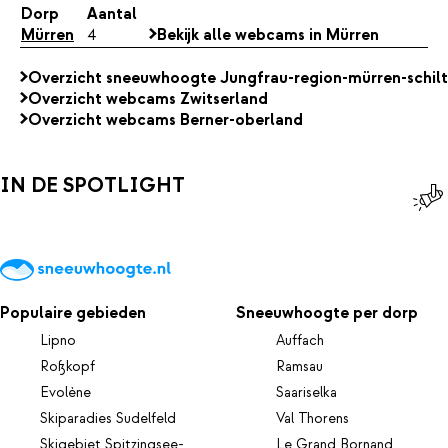
Dorp
Aantal
Mürren
4
Bekijk alle webcams in Mürren
Overzicht sneeuwhoogte Jungfrau-region-mürren-schil
Overzicht webcams Zwitserland
Overzicht webcams Berner-oberland
IN DE SPOTLIGHT
Populaire gebieden
Sneeuwhoogte per dorp
Lipno
Auffach
Roßkopf
Ramsau
Evolène
Saariselka
Skiparadies Sudelfeld
Val Thorens
Skigebiet Spitzingsee-
Le Grand Bornand