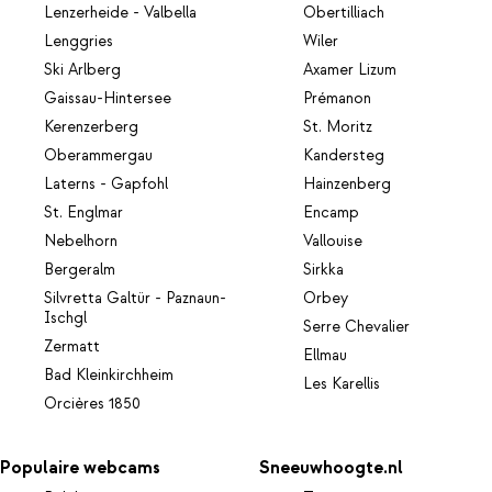
Lenzerheide - Valbella
Obertilliach
Lenggries
Wiler
Ski Arlberg
Axamer Lizum
Gaissau-Hintersee
Prémanon
Kerenzerberg
St. Moritz
Oberammergau
Kandersteg
Laterns - Gapfohl
Hainzenberg
St. Englmar
Encamp
Nebelhorn
Vallouise
Bergeralm
Sirkka
Silvretta Galtür - Paznaun-
Orbey
Ischgl
Serre Chevalier
Zermatt
Ellmau
Bad Kleinkirchheim
Les Karellis
Orcières 1850
Populaire webcams
Sneeuwhoogte.nl