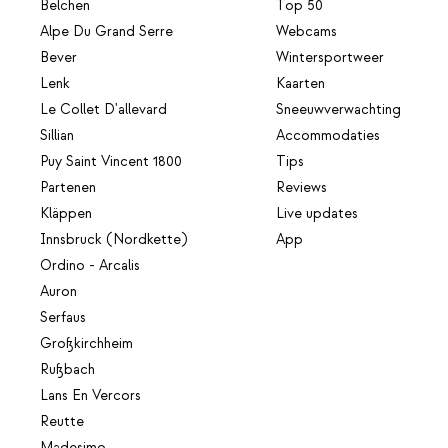
Belchen
Top 50
Alpe Du Grand Serre
Webcams
Bever
Wintersportweer
Lenk
Kaarten
Le Collet D'allevard
Sneeuwverwachting
Sillian
Accommodaties
Puy Saint Vincent 1800
Tips
Partenen
Reviews
Kläppen
Live updates
Innsbruck (Nordkette)
App
Ordino - Arcalis
Auron
Serfaus
Großkirchheim
Rußbach
Lans En Vercors
Reutte
Madesimo