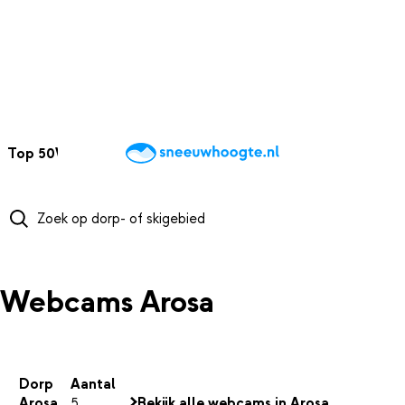
NAAR HOOFDINHOUD
Top 50
Webcams
Wintersportweer
Kaarten
Sneeuwverwacht
Webcams Arosa
Dorp
Aantal
Arosa
5
Bekijk alle webcams in Arosa