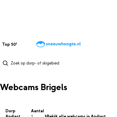
NAAR HOOFDINHOUD
Top 50
Webcams
Wintersportweer
Kaarten
Sneeuwverwacht
Webcams Brigels
Dorp
Aantal
Andiast
1
Bekijk alle webcams in Andiast