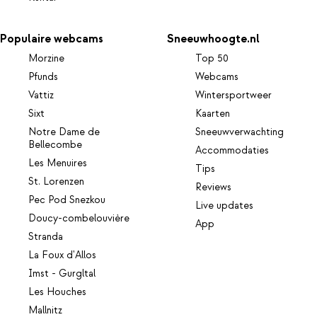
Populaire webcams
Sneeuwhoogte.nl
Morzine
Top 50
Pfunds
Webcams
Vattiz
Wintersportweer
Sixt
Kaarten
Notre Dame de
Sneeuwverwachting
Bellecombe
Accommodaties
Les Menuires
Tips
St. Lorenzen
Reviews
Pec Pod Snezkou
Live updates
Doucy-combelouvière
App
Stranda
La Foux d'Allos
Imst - Gurgltal
Les Houches
Mallnitz