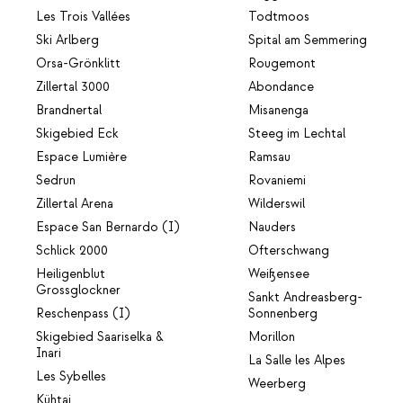
Les Trois Vallées
Todtmoos
Ski Arlberg
Spital am Semmering
Orsa-Grönklitt
Rougemont
Zillertal 3000
Abondance
Brandnertal
Misanenga
Skigebied Eck
Steeg im Lechtal
Espace Lumière
Ramsau
Sedrun
Rovaniemi
Zillertal Arena
Wilderswil
Espace San Bernardo (I)
Nauders
Schlick 2000
Ofterschwang
Heiligenblut
Weißensee
Grossglockner
Sankt Andreasberg-
Reschenpass (I)
Sonnenberg
Skigebied Saariselka &
Morillon
Inari
La Salle les Alpes
Les Sybelles
Weerberg
Kühtai