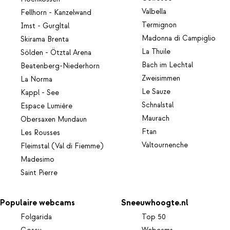
Valbella
Fellhorn - Kanzelwand
Termignon
Imst - Gurgltal
Madonna di Campiglio
Skirama Brenta
La Thuile
Sölden - Ötztal Arena
Bach im Lechtal
Beatenberg-Niederhorn
Zweisimmen
La Norma
Le Sauze
Kappl - See
Schnalstal
Espace Lumière
Maurach
Obersaxen Mundaun
Ftan
Les Rousses
Valtournenche
Fleimstal (Val di Fiemme)
Madesimo
Saint Pierre
Populaire webcams
Sneeuwhoogte.nl
Folgarida
Top 50