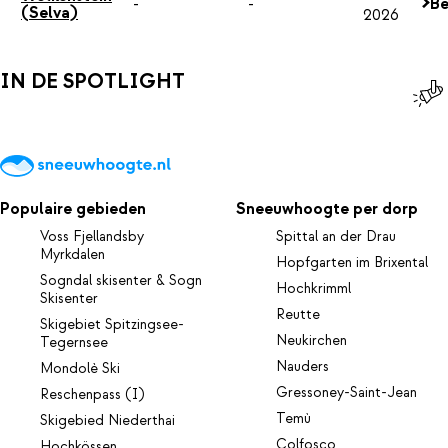
-
-
Be
(Selva)
2026
IN DE SPOTLIGHT
Populaire gebieden
Sneeuwhoogte per dorp
Voss Fjellandsby
Spittal an der Drau
Myrkdalen
Hopfgarten im Brixental
Sogndal skisenter & Sogn
Hochkrimml
Skisenter
Reutte
Skigebiet Spitzingsee-
Neukirchen
Tegernsee
Nauders
Mondolè Ski
Gressoney-Saint-Jean
Reschenpass (I)
Temù
Skigebied Niederthai
Colfosco
Hochkössen