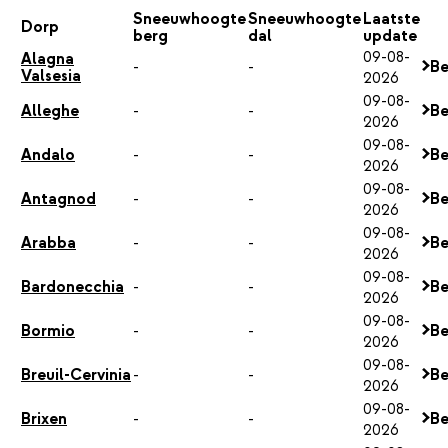
Sneeuwhoogte
Sneeuwhoogte
Laatste
Dorp
berg
dal
update
09-08-
Alagna
-
-
Be
Valsesia
2026
09-08-
Alleghe
-
-
Be
2026
09-08-
Andalo
-
-
Be
2026
09-08-
Antagnod
-
-
Be
2026
09-08-
Arabba
-
-
Be
2026
09-08-
Bardonecchia
-
-
Be
2026
09-08-
Bormio
-
-
Be
2026
09-08-
Breuil-Cervinia
-
-
Be
2026
09-08-
Brixen
-
-
Be
2026