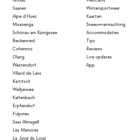
Gosau
Webcams
Saanen
Wintersportweer
Alpe d'Huez
Kaarten
Misanenga
Sneeuwverwachting
Schönau am Königssee
Accommodaties
Beckenried
Tips
Cohennoz
Reviews
Olang
Live updates
Westendorf
App
Villard de Lans
Kartitsch
Weißensee
Kaltenbach
Erpfendorf
Fulpmes
Saas Almagell
Les Menuires
La Joue du Loup