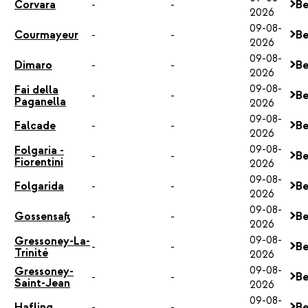
Corvara
-
-
Be
2026
09-08-
Courmayeur
-
-
Be
2026
09-08-
Dimaro
-
-
Be
2026
09-08-
Fai della
-
-
Be
Paganella
2026
09-08-
Falcade
-
-
Be
2026
09-08-
Folgaria -
-
-
Be
Fiorentini
2026
09-08-
Folgarida
-
-
Be
2026
09-08-
Gossensaß
-
-
Be
2026
09-08-
Gressoney-La-
-
-
Be
Trinité
2026
09-08-
Gressoney-
-
-
Be
Saint-Jean
2026
09-08-
Hafling
-
-
Be