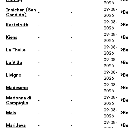
2026
09-08-
Innichen (San
-
-
Be
Candido)
2026
09-08-
Kastelruth
-
-
Be
2026
09-08-
Kiens
-
-
Be
2026
09-08-
La Thuile
-
-
Be
2026
09-08-
La Villa
-
-
Be
2026
09-08-
Livigno
-
-
Be
2026
09-08-
Madesimo
-
-
Be
2026
09-08-
Madonna di
-
-
Be
Campiglio
2026
09-08-
Mals
-
-
Be
2026
09-08-
Marilleva
-
-
Be