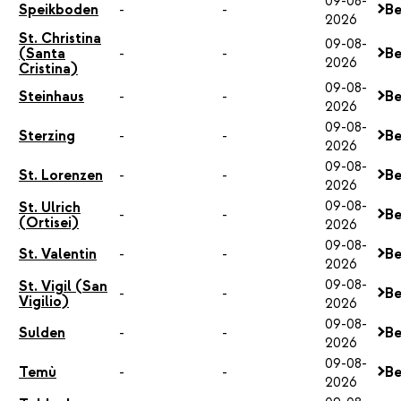
09-08-
Speikboden
-
-
Be
2026
St. Christina
09-08-
(Santa
-
-
Be
2026
Cristina)
09-08-
Steinhaus
-
-
Be
2026
09-08-
Sterzing
-
-
Be
2026
09-08-
St. Lorenzen
-
-
Be
2026
09-08-
St. Ulrich
-
-
Be
(Ortisei)
2026
09-08-
St. Valentin
-
-
Be
2026
09-08-
St. Vigil (San
-
-
Be
Vigilio)
2026
09-08-
Sulden
-
-
Be
2026
09-08-
Temù
-
-
Be
2026