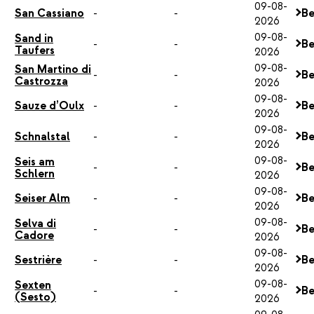
09-08-
San Cassiano
-
-
Be
2026
09-08-
Sand in
-
-
Be
Taufers
2026
09-08-
San Martino di
-
-
Be
Castrozza
2026
09-08-
Sauze d’Oulx
-
-
Be
2026
09-08-
Schnalstal
-
-
Be
2026
09-08-
Seis am
-
-
Be
Schlern
2026
09-08-
Seiser Alm
-
-
Be
2026
09-08-
Selva di
-
-
Be
Cadore
2026
09-08-
Sestrière
-
-
Be
2026
09-08-
Sexten
-
-
Be
(Sesto)
2026