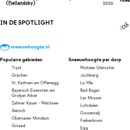
-
-
Bek
(Fjellandsby)
2026
IN DE SPOTLIGHT
Populaire gebieden
Sneeuwhoogte per dorp
Trysil
Pitztaler Gletscher
Grächen
Jochberg
St. Kathrein am Offenegg
La Villa
Bayerisch Eisenstein am
Bad Ragaz
Großen Arber
Les Mosses
Zahmer Kaiser - Walchsee
Lofsdalen
Aletsch
Gossensaß
Obersaxen Mundaun
Fieberbrunn
Gstaad
Egg