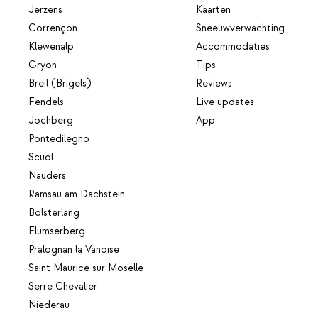
Jerzens
Kaarten
Corrençon
Sneeuwverwachting
Klewenalp
Accommodaties
Gryon
Tips
Breil (Brigels)
Reviews
Fendels
Live updates
Jochberg
App
Pontedilegno
Scuol
Nauders
Ramsau am Dachstein
Bolsterlang
Flumserberg
Pralognan la Vanoise
Saint Maurice sur Moselle
Serre Chevalier
Niederau