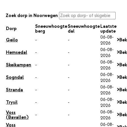
Zoek dorp in Noorwegen
Sneeuwhoogte
Sneeuwhoogte
Laatste
Dorp
berg
dal
update
06-08-
Geilo
-
-
Bek
2026
06-08-
Hemsedal
-
-
Bek
2026
06-08-
Skeikampen
-
-
Bek
2026
06-08-
Sogndal
-
-
Bek
2026
06-08-
Stranda
-
-
Bek
2026
06-08-
Trysil
-
-
Bek
2026
06-08-
Voss
-
-
Bek
(Bavallen)
2026
06-08-
Voss