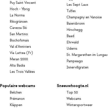
Puy Saint Vincent
Les Sept Laux
Hoch - Ybrig
Tulfes
La Norma
Champagny en Vanoise
Riksgränsen
Baiersbronn
Carezza Ski
Hirschegg
San Martino
Baad
Bischofsmais
Ehrwald
Val d'Anniviers
Uderns
Via Lattea (Fr)
St. Margarethen im Lungau
Meran 2000
Pampeago
Alta Badia
Innervillgraten
Les Trois Vallées
Populaire webcams
Sneeuwhoogte.nl
Belchen
Top 50
Prémanon
Webcams
Kläppen
Wintersportweer