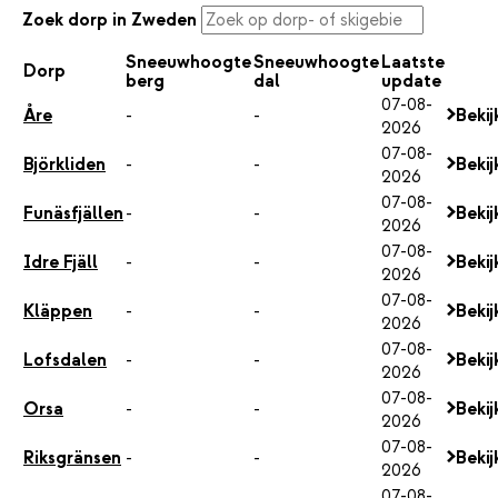
Zoek dorp in Zweden
Sneeuwhoogte
Sneeuwhoogte
Laatste
Dorp
berg
dal
update
07-08-
Åre
-
-
Bekij
2026
07-08-
Björkliden
-
-
Bekij
2026
07-08-
Funäsfjällen
-
-
Bekij
2026
07-08-
Idre Fjäll
-
-
Bekij
2026
07-08-
Kläppen
-
-
Bekij
2026
07-08-
Lofsdalen
-
-
Bekij
2026
07-08-
Orsa
-
-
Bekij
2026
07-08-
Riksgränsen
-
-
Bekij
2026
07-08-