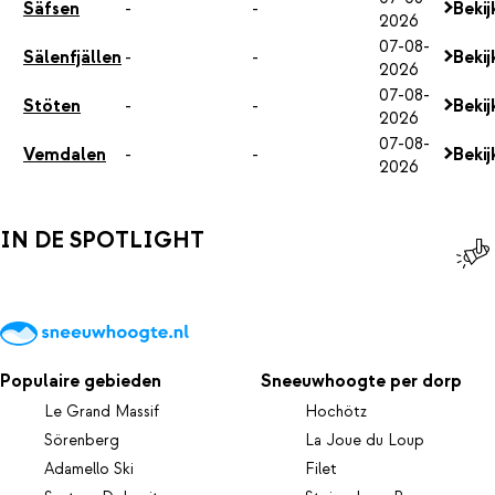
Säfsen
-
-
Bekij
2026
07-08-
Sälenfjällen
-
-
Bekij
2026
07-08-
Stöten
-
-
Bekij
2026
07-08-
Vemdalen
-
-
Bekij
2026
IN DE SPOTLIGHT
Populaire gebieden
Sneeuwhoogte per dorp
Le Grand Massif
Hochötz
Sörenberg
La Joue du Loup
Adamello Ski
Filet