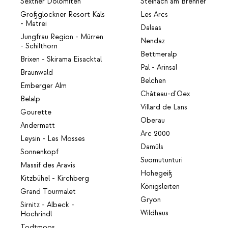
Sextner Dolomiten
Steinach am Brenner
Großglockner Resort Kals
Les Arcs
- Matrei
Dalaas
Jungfrau Region - Mürren
Nendaz
- Schilthorn
Bettmeralp
Brixen - Skirama Eisacktal
Pal - Arinsal
Braunwald
Belchen
Emberger Alm
Château-d'Oex
Belalp
Villard de Lans
Gourette
Oberau
Andermatt
Arc 2000
Leysin - Les Mosses
Damüls
Sonnenkopf
Suomutunturi
Massif des Aravis
Hohegeiß
Kitzbühel - Kirchberg
Königsleiten
Grand Tourmalet
Gryon
Sirnitz - Albeck -
Wildhaus
Hochrindl
Todtmoos