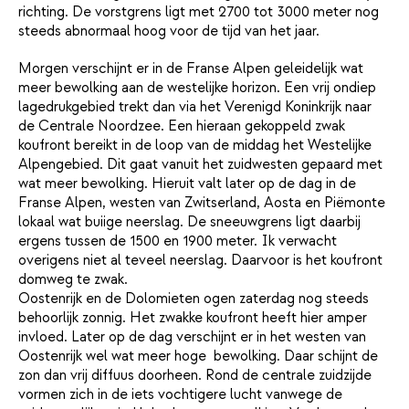
richting. De vorstgrens ligt met 2700 tot 3000 meter nog
steeds abnormaal hoog voor de tijd van het jaar.
Morgen verschijnt er in de Franse Alpen geleidelijk wat
meer bewolking aan de westelijke horizon. Een vrij ondiep
lagedrukgebied trekt dan via het Verenigd Koninkrijk naar
de Centrale Noordzee. Een hieraan gekoppeld zwak
koufront bereikt in de loop van de middag het Westelijke
Alpengebied. Dit gaat vanuit het zuidwesten gepaard met
wat meer bewolking. Hieruit valt later op de dag in de
Franse Alpen, westen van Zwitserland, Aosta en Piëmonte
lokaal wat buiige neerslag. De sneeuwgrens ligt daarbij
ergens tussen de 1500 en 1900 meter. Ik verwacht
overigens niet al teveel neerslag. Daarvoor is het koufront
domweg te zwak.
Oostenrijk en de Dolomieten ogen zaterdag nog steeds
behoorlijk zonnig. Het zwakke koufront heeft hier amper
invloed. Later op de dag verschijnt er in het westen van
Oostenrijk wel wat meer hoge bewolking. Daar schijnt de
zon dan vrij diffuus doorheen. Rond de centrale zuidzijde
vormen zich in de iets vochtigere lucht vanwege de