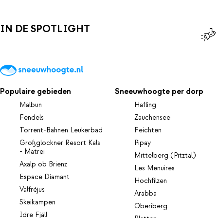
IN DE SPOTLIGHT
Populaire gebieden
Sneeuwhoogte per dorp
Malbun
Hafling
Fendels
Zauchensee
Torrent-Bahnen Leukerbad
Feichten
Großglockner Resort Kals
Pipay
- Matrei
Mittelberg (Pitztal)
Axalp ob Brienz
Les Menuires
Espace Diamant
Hochfilzen
Valfréjus
Arabba
Skeikampen
Oberiberg
Idre Fjäll