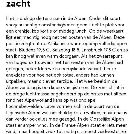
zacht
Het is druk op de terrassen in de Alpen. Onder dit soort
voorjaarsachtige omstandigheden geen slechte plek voor
een drankje, kop koffie of middag lunch. Op de weerkaart
ligt een machtig hoog net ten oosten van de Alpen. Deze
positie zorgt dat de Afrikaanse warmtepomp volledig open
staat. Bludenz 19,3 C, Salzburg 18,5, Innsbruck 17,8 C en zo
kan ik nog wel even warm doorgaan. Als het zwaartepunt
van hogedruk trouwens net ten westen van de Alpen had
gelegen, beleefden we nu een ijskoude variant. Leuke
anekdote voor hoe het ook totaal anders had kunnen
uitpakken, maar dit even terzijde. Het weerbeeld in de
Alpen vandaag is een kopie van gisteren. De zon schijnt in
de droge luchtmassa ongehinderd op de pistes met alleen
rond het Alpenvorland kans op wat ondiepe
hochnebelvelden. Later vormen zich in de buurt van de
Ligurische Alpen wat onschuldige stau wolken, maar daar is
dan verder ook alles mee gezegd. In de Oostelijke Alpen
staat er amper wind. In de Franse Alpen staat er iets meer
wind, maar hooguit zwak tot matig uit meest zuidwestelijke