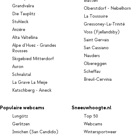
Blatten
Grandvalira
Oberstdorf - Nebelhorn
Die Tauplitz
La Toussuire
Stuhleck
Gressoney-La-Trinité
Anzère
Voss (Fjellandsby)
Alta Valtellina
Saint Gervais
Alpe d'Huez - Grandes
San Cassiano
Rousses
Nauders
Skigebied Mitterdorf
Obereggen
Auron
Scheffau
Schnalstal
Breuil-Cervinia
La Grave La Meije
Katschberg - Aineck
Populaire webcams
Sneeuwhoogte.nl
Lungötz
Top 50
Gerlitzen
Webcams
Innichen (San Candido)
Wintersportweer