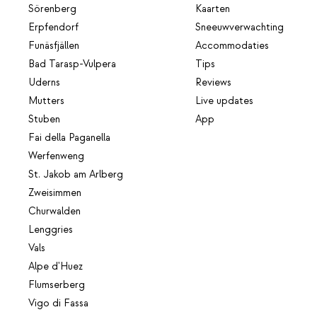
Sörenberg
Kaarten
Erpfendorf
Sneeuwverwachting
Funäsfjällen
Accommodaties
Bad Tarasp-Vulpera
Tips
Uderns
Reviews
Mutters
Live updates
Stuben
App
Fai della Paganella
Werfenweng
St. Jakob am Arlberg
Zweisimmen
Churwalden
Lenggries
Vals
Alpe d'Huez
Flumserberg
Vigo di Fassa