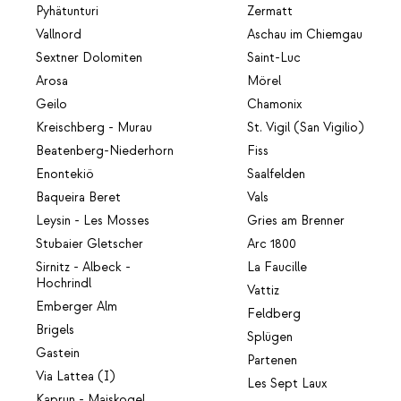
Pyhätunturi
Zermatt
Vallnord
Aschau im Chiemgau
Sextner Dolomiten
Saint-Luc
Arosa
Mörel
Geilo
Chamonix
Kreischberg - Murau
St. Vigil (San Vigilio)
Beatenberg-Niederhorn
Fiss
Enontekiö
Saalfelden
Baqueira Beret
Vals
Leysin - Les Mosses
Gries am Brenner
Stubaier Gletscher
Arc 1800
Sirnitz - Albeck -
La Faucille
Hochrindl
Vattiz
Emberger Alm
Feldberg
Brigels
Splügen
Gastein
Partenen
Via Lattea (I)
Les Sept Laux
Kaprun - Maiskogel