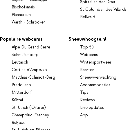
Spittal an der Drau
Bischofsmais
St Colomban des Villards
Planneralm
Bellwald
Warth - Schröcken
Populaire webcams
Sneeuwhoogte.nl
Alpe Du Grand Serre
Top 50
Schmallenberg
Webcams
Leutasch
Wintersportweer
Cortina d'Ampezzo
Kaarten
Matthias-Schmidt-Berg
Sneeuwverwachting
Pradollano
Accommodaties
Mitterdorf
Tips
Kühtai
Reviews
St. Ulrich (Ortisei)
Live updates
Champoluc-Frachey
App
Rußbach