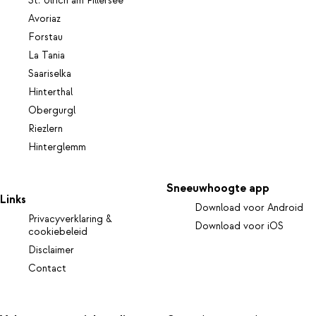
St. Ulrich am Pillersee
Avoriaz
Forstau
La Tania
Saariselka
Hinterthal
Obergurgl
Riezlern
Hinterglemm
Sneeuwhoogte app
Links
Download voor Android
Privacyverklaring &
Download voor iOS
cookiebeleid
Disclaimer
Contact