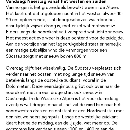
Vandaag: Neerslag vanaf het westen en zuiden
Vanmorgen is het grotendeels bewolkt weer in de Alpen.
Het koufront dat afgelopen nacht in het westen alweer 10-
20 cm opleverende, is al doorgeschoven waardoor het
daar tijdelijk vrijwel droog is, met enkel wat motsneeuw.
Elders langs de noordkant valt verspreid wat lichte sneeuw.
Het meest actieve weer is deze ochtend voor de zuidzijde.
Aan de voorzijde van het lagedrukgebied staat er namelijk
een matige zuidelijke wind die vanmorgen voor een
Südstau zorgt met sneeuw boven 800 m.
Overdag blijft het wisselvallig. De Südstau verplaatst zich
verder naar het oosten, met nog lange tijd sneeuw van
betekenis langs de oostelijke zuidkant, vooral in de
Dolomieten. Deze neerslagimpuls grijpt ook over naar de
noordkant met na een droge start ook sneeuw in
Oostenrijk. In de Westelijke Alpen is het voor de middag
eventjes wat droger, maar al snel zal de wind hier naar het
noordwesten draaien en ontstaat er een Nordweststau met
een nieuwe neerslagimpuls. Langs de westelijke zuidkant
klaart het na de middag, aan de lijzijde, wat meer op. De
vorstgrens ligt vandaag tussen 1000 en 1400 m aan de