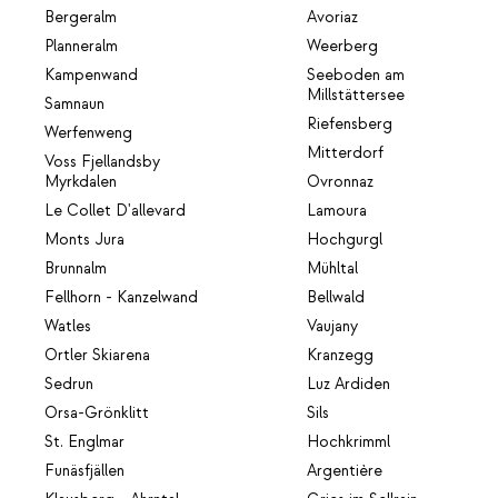
Bergeralm
Avoriaz
Planneralm
Weerberg
Kampenwand
Seeboden am
Millstättersee
Samnaun
Riefensberg
Werfenweng
Mitterdorf
Voss Fjellandsby
Myrkdalen
Ovronnaz
Le Collet D'allevard
Lamoura
Monts Jura
Hochgurgl
Brunnalm
Mühltal
Fellhorn - Kanzelwand
Bellwald
Watles
Vaujany
Ortler Skiarena
Kranzegg
Sedrun
Luz Ardiden
Orsa-Grönklitt
Sils
St. Englmar
Hochkrimml
Funäsfjällen
Argentière