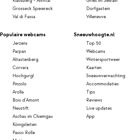
Klausberg - Ahrntal
Gries im Sellrain
Grosseck Speiereck
Dorfgastein
Val di Fassa
Villeneuve
Populaire webcams
Sneeuwhoogte.nl
Jerzens
Top 50
Parpan
Webcams
Altastenberg
Wintersportweer
Corvara
Kaarten
Hochgurgl
Sneeuwverwachting
Pinzolo
Accommodaties
Arolla
Tips
Bois d'Amont
Reviews
Neustift
Live updates
Aschau im Chiemgau
App
Königsleiten
Passo Rolle