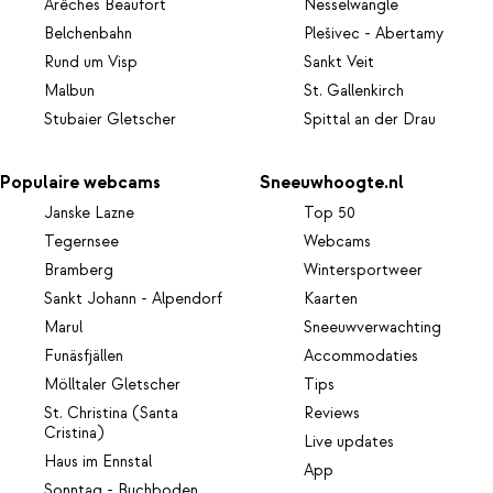
Arêches Beaufort
Nesselwängle
Belchenbahn
Plešivec - Abertamy
Rund um Visp
Sankt Veit
Malbun
St. Gallenkirch
Stubaier Gletscher
Spittal an der Drau
Populaire webcams
Sneeuwhoogte.nl
Janske Lazne
Top 50
Tegernsee
Webcams
Bramberg
Wintersportweer
Sankt Johann - Alpendorf
Kaarten
Marul
Sneeuwverwachting
Funäsfjällen
Accommodaties
Mölltaler Gletscher
Tips
St. Christina (Santa
Reviews
Cristina)
Live updates
Haus im Ennstal
App
Sonntag - Buchboden