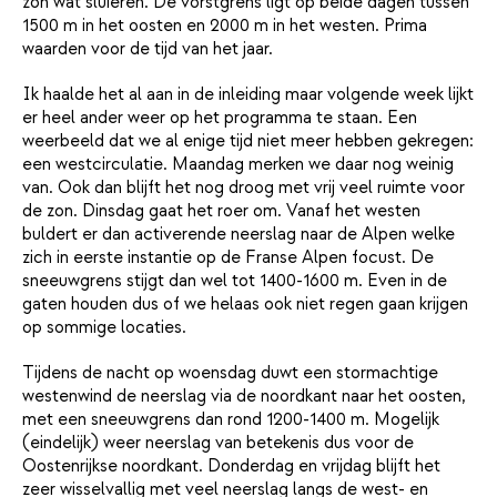
zon wat sluieren. De vorstgrens ligt op beide dagen tussen
1500 m in het oosten en 2000 m in het westen. Prima
waarden voor de tijd van het jaar.
Ik haalde het al aan in de inleiding maar volgende week lijkt
er heel ander weer op het programma te staan. Een
weerbeeld dat we al enige tijd niet meer hebben gekregen:
een westcirculatie. Maandag merken we daar nog weinig
van. Ook dan blijft het nog droog met vrij veel ruimte voor
de zon. Dinsdag gaat het roer om. Vanaf het westen
buldert er dan activerende neerslag naar de Alpen welke
zich in eerste instantie op de Franse Alpen focust. De
sneeuwgrens stijgt dan wel tot 1400-1600 m. Even in de
gaten houden dus of we helaas ook niet regen gaan krijgen
op sommige locaties.
Tijdens de nacht op woensdag duwt een stormachtige
westenwind de neerslag via de noordkant naar het oosten,
met een sneeuwgrens dan rond 1200-1400 m. Mogelijk
(eindelijk) weer neerslag van betekenis dus voor de
Oostenrijkse noordkant. Donderdag en vrijdag blijft het
zeer wisselvallig met veel neerslag langs de west- en