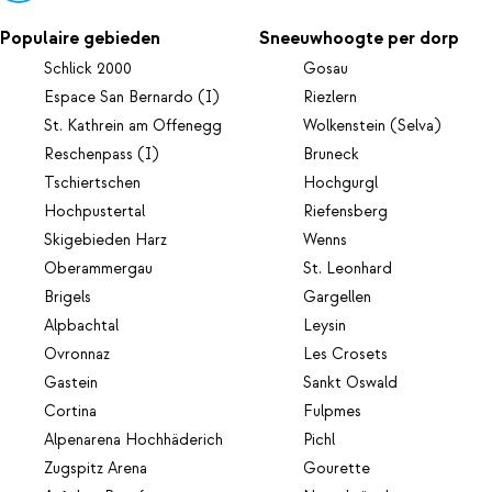
Populaire gebieden
Sneeuwhoogte per dorp
Schlick 2000
Gosau
Espace San Bernardo (I)
Riezlern
St. Kathrein am Offenegg
Wolkenstein (Selva)
Reschenpass (I)
Bruneck
Tschiertschen
Hochgurgl
Hochpustertal
Riefensberg
Skigebieden Harz
Wenns
Oberammergau
St. Leonhard
Brigels
Gargellen
Alpbachtal
Leysin
Ovronnaz
Les Crosets
Gastein
Sankt Oswald
Cortina
Fulpmes
Alpenarena Hochhäderich
Pichl
Zugspitz Arena
Gourette