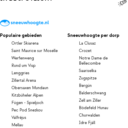
Populaire gebieden
Sneeuwhoogte per dorp
Ortler Skiarena
La Clusaz
Saint Maurice sur Moselle
Crozet
Werfenweng
Notre Dame de
Bellecombe
Rund um Visp
Saariselka
Lenggries
Zugspitze
Zillertal Arena
Bergün
Obersaxen Mundaun
Balderschwang
Kitzbüheler Alpen
Zell am Ziller
Fügen - Spieljoch
Bödefeld Hunau
Pec Pod Snezkou
Churwalden
Valfréjus
Idre Fjäll
Mellau