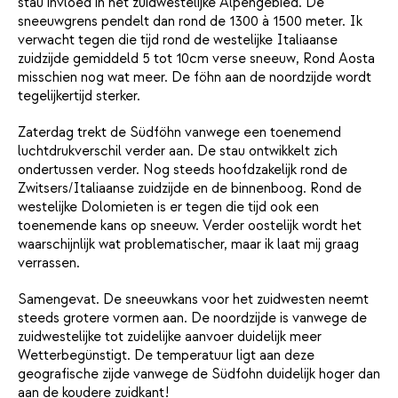
stau invloed in het zuidwestelijke Alpengebied. De
sneeuwgrens pendelt dan rond de 1300 à 1500 meter. Ik
verwacht tegen die tijd rond de westelijke Italiaanse
zuidzijde gemiddeld 5 tot 10cm verse sneeuw, Rond Aosta
misschien nog wat meer. De föhn aan de noordzijde wordt
tegelijkertijd sterker.
Zaterdag trekt de Südföhn vanwege een toenemend
luchtdrukverschil verder aan. De stau ontwikkelt zich
ondertussen verder. Nog steeds hoofdzakelijk rond de
Zwitsers/Italiaanse zuidzijde en de binnenboog. Rond de
westelijke Dolomieten is er tegen die tijd ook een
toenemende kans op sneeuw. Verder oostelijk wordt het
waarschijnlijk wat problematischer, maar ik laat mij graag
verrassen.
Samengevat. De sneeuwkans voor het zuidwesten neemt
steeds grotere vormen aan. De noordzijde is vanwege de
zuidwestelijke tot zuidelijke aanvoer duidelijk meer
Wetterbegünstigt. De temperatuur ligt aan deze
geografische zijde vanwege de Südfohn duidelijk hoger dan
aan de koudere zuidkant!