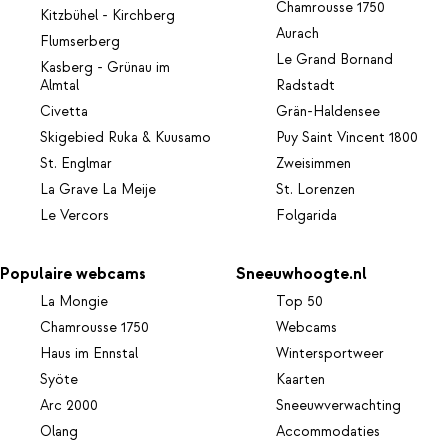
Chamrousse 1750
Kitzbühel - Kirchberg
Aurach
Flumserberg
Le Grand Bornand
Kasberg - Grünau im
Almtal
Radstadt
Civetta
Grän-Haldensee
Skigebied Ruka & Kuusamo
Puy Saint Vincent 1800
St. Englmar
Zweisimmen
La Grave La Meije
St. Lorenzen
Le Vercors
Folgarida
Populaire webcams
Sneeuwhoogte.nl
La Mongie
Top 50
Chamrousse 1750
Webcams
Haus im Ennstal
Wintersportweer
Syöte
Kaarten
Arc 2000
Sneeuwverwachting
Olang
Accommodaties