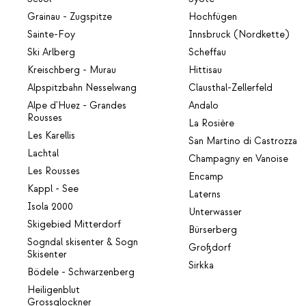
Grainau - Zugspitze
Hochfügen
Sainte-Foy
Innsbruck (Nordkette)
Ski Arlberg
Scheffau
Kreischberg - Murau
Hittisau
Alpspitzbahn Nesselwang
Clausthal-Zellerfeld
Alpe d'Huez - Grandes
Andalo
Rousses
La Rosière
Les Karellis
San Martino di Castrozza
Lachtal
Champagny en Vanoise
Les Rousses
Encamp
Kappl - See
Laterns
Isola 2000
Unterwasser
Skigebied Mitterdorf
Bürserberg
Sogndal skisenter & Sogn
Großdorf
Skisenter
Sirkka
Bödele - Schwarzenberg
Heiligenblut
Grossglockner