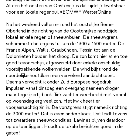
Alleen het oosten van Oostenrijk is dat tijdelijk kwetsbaar
voor een lokale regenbui. #ECMWF WetterOnline
Na het weekend vallen er rond het oostelijke Berner
Oberland in de richting van de Oostenrijkse noodzijde
lokaal enkele regen of sneeuwbuien. De sneeuwgrens
schommelt dan ergens tussen de 1300 à 1600 meter. De
Franse Alpen, Wallis, Graubünden, Tessin tot aan de
Dolomieten houden het droog. De zon komt hier af en toe
goed tevoorschijn, afgewisseld door enkele onschuldig
voorbijtrekkende wolkenvelden. De wind blijft rond de
noordelijke hoofdkam een vervelend aandachtspunt.
Daarna verwacht ik onder Zuid Europese hogedruk
impulsen vanaf dinsdag een overgang naar een droger
maar tegelijkertijd ook flink zachter weerbeeld met vooral
op woensdag erg veel zon. Het kwik heeft er
voorjaarsachtig zin in. De vorstgrens stijgt namelijk richting
de 3000 meter! Dat is even andere koek. Dat leidt tevens
tot zwaardere sneeuwcondities. Lawines blijven daardoor
op de loer liggen. Houdt de lokale berichten goed in de
gaten!