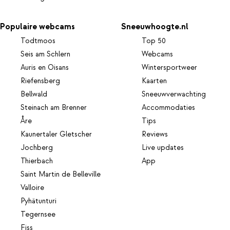
Populaire webcams
Sneeuwhoogte.nl
Todtmoos
Top 50
Seis am Schlern
Webcams
Auris en Oisans
Wintersportweer
Riefensberg
Kaarten
Bellwald
Sneeuwverwachting
Steinach am Brenner
Accommodaties
Åre
Tips
Kaunertaler Gletscher
Reviews
Jochberg
Live updates
Thierbach
App
Saint Martin de Belleville
Valloire
Pyhätunturi
Tegernsee
Fiss