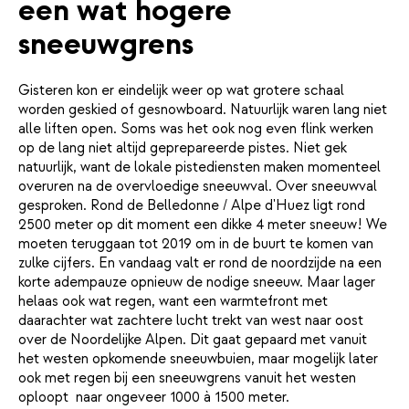
een wat hogere
sneeuwgrens
Gisteren kon er eindelijk weer op wat grotere schaal
worden geskied of gesnowboard. Natuurlijk waren lang niet
alle liften open. Soms was het ook nog even flink werken
op de lang niet altijd geprepareerde pistes. Niet gek
natuurlijk, want de lokale pistediensten maken momenteel
overuren na de overvloedige sneeuwval. Over sneeuwval
gesproken. Rond de Belledonne / Alpe d'Huez ligt rond
2500 meter op dit moment een dikke 4 meter sneeuw! We
moeten teruggaan tot 2019 om in de buurt te komen van
zulke cijfers. En vandaag valt er rond de noordzijde na een
korte adempauze opnieuw de nodige sneeuw. Maar lager
helaas ook wat regen, want een warmtefront met
daarachter wat zachtere lucht trekt van west naar oost
over de Noordelijke Alpen. Dit gaat gepaard met vanuit
het westen opkomende sneeuwbuien, maar mogelijk later
ook met regen bij een sneeuwgrens vanuit het westen
oploopt naar ongeveer 1000 à 1500 meter.