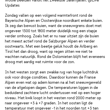
Mooie beelden vanuit het Zweedse Sälenfjällen. @Live
Updates
Zondag vallen op een volgend warmtefront rond de
Bayerische Alpen en Oostenrijkse noordkant enkele buien.
Ik zeg dan bewust buien, want de sneeuwgrens doet met
ongeveer 1300 tot 1800 meter duidelijk nog een stapje
verder omhoog. Zoals het er nu naar uitziet zijn de buien
het meest actief rond de Salzburger Alpen en verder
oostwaarts. Met een beetje geluk houdt de Arlberg en
Tirol het dan droog, want op regen zitten we niet te
wachten natuurlijk. Rond de Dolomieten blijft het eveneens
droog met aardig wat ruimte voor de zon.
In het westen zorgt een zwakke rug van hoge luchtdruk
ook voor droge condities. Daardoor kunnen de Franse
Alpen even wat op adem komen na al het sneeuwgeweld
van de afgelopen dagen. De temperaturen liggen in de
beduidend zachtere lucht ondertussen wel op een hoger
niveau. Het kwik loopt in het westen rond 2000 meter op
naar ongeveer +3 à +7 graden. In het oosten ligt de
temperatuur met ongeveer -1 in het noorden tot +3 ten