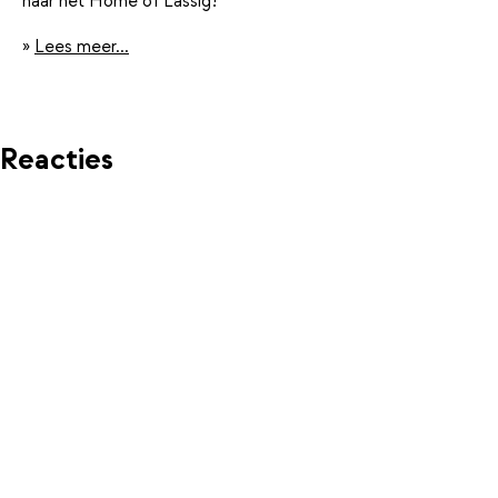
naar het Home of Lässig!
»
Lees meer...
Reacties