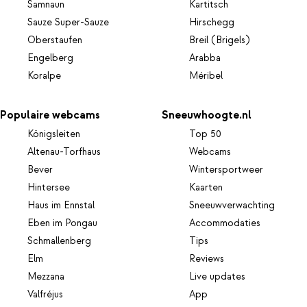
Samnaun
Kartitsch
Sauze Super-Sauze
Hirschegg
Oberstaufen
Breil (Brigels)
Engelberg
Arabba
Koralpe
Méribel
Populaire webcams
Sneeuwhoogte.nl
Königsleiten
Top 50
Altenau-Torfhaus
Webcams
Bever
Wintersportweer
Hintersee
Kaarten
Haus im Ennstal
Sneeuwverwachting
Eben im Pongau
Accommodaties
Schmallenberg
Tips
Elm
Reviews
Mezzana
Live updates
Valfréjus
App