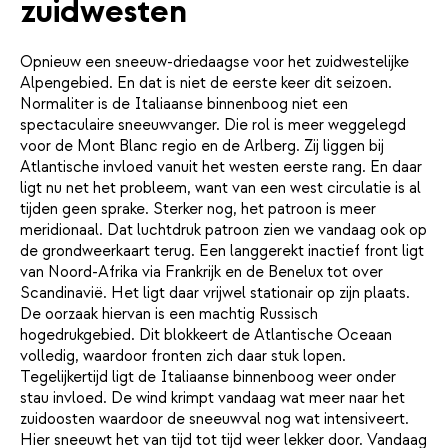
zuidwesten
Opnieuw een sneeuw-driedaagse voor het zuidwestelijke
Alpengebied. En dat is niet de eerste keer dit seizoen.
Normaliter is de Italiaanse binnenboog niet een
spectaculaire sneeuwvanger. Die rol is meer weggelegd
voor de Mont Blanc regio en de Arlberg. Zij liggen bij
Atlantische invloed vanuit het westen eerste rang. En daar
ligt nu net het probleem, want van een west circulatie is al
tijden geen sprake. Sterker nog, het patroon is meer
meridionaal. Dat luchtdruk patroon zien we vandaag ook op
de grondweerkaart terug. Een langgerekt inactief front ligt
van Noord-Afrika via Frankrijk en de Benelux tot over
Scandinavië. Het ligt daar vrijwel stationair op zijn plaats.
De oorzaak hiervan is een machtig Russisch
hogedrukgebied. Dit blokkeert de Atlantische Oceaan
volledig, waardoor fronten zich daar stuk lopen.
Tegelijkertijd ligt de Italiaanse binnenboog weer onder
stau invloed. De wind krimpt vandaag wat meer naar het
zuidoosten waardoor de sneeuwval nog wat intensiveert.
Hier sneeuwt het van tijd tot tijd weer lekker door. Vandaag