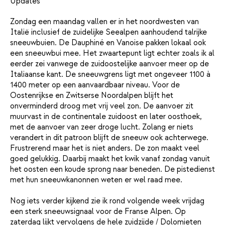
Updates
Zondag een maandag vallen er in het noordwesten van
Italië inclusief de zuidelijke Seealpen aanhoudend talrijke
sneeuwbuien. De Dauphiné en Vanoise pakken lokaal ook
een sneeuwbui mee. Het zwaartepunt ligt echter zoals ik al
eerder zei vanwege de zuidoostelijke aanvoer meer op de
Italiaanse kant. De sneeuwgrens ligt met ongeveer 1100 à
1400 meter op een aanvaardbaar niveau. Voor de
Oostenrijkse en Zwitserse Noordalpen blijft het
onverminderd droog met vrij veel zon. De aanvoer zit
muurvast in de continentale zuidoost en later oosthoek,
met de aanvoer van zeer droge lucht. Zolang er niets
verandert in dit patroon blijft de sneeuw ook achterwege.
Frustrerend maar het is niet anders. De zon maakt veel
goed gelukkig. Daarbij maakt het kwik vanaf zondag vanuit
het oosten een koude sprong naar beneden. De pistedienst
met hun sneeuwkanonnen weten er wel raad mee.
Nog iets verder kijkend zie ik rond volgende week vrijdag
een sterk sneeuwsignaal voor de Franse Alpen. Op
zaterdag lijkt vervolgens de hele zuidzijde / Dolomieten