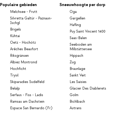
Populaire gebieden
Sneeuwhoogte per dorp
Melchsee - Frutt
Oga
Silvretta Galtür - Paznaun-
Gargellen
Ischgl
Hafling
Brigels
Puy Saint Vincent 1400
Kühtai
Saas-Balen
Oetz - Hochötz
Seeboden am
Arêches Beaufort
Millstättersee
Riksgränsen
Hippach
Albiez Montrond
Zug
Hochficht
Braunlage
Trysil
Sankt Veit
Skiparadies Sudelfeld
Les Saisies
Belalp
Glacier Des Diablerets
Serfaus - Fiss - Ladis
Golm
Ramsau am Dachstein
Bichlbach
Espace San Bernardo (Fr)
Autrans