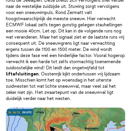
rond de Seealpen. Deze breidt zich vervolgens snel verder
naar de westelijke zuidzijde uit. Stuwing zorgt vervolgens
voor een sneeuwimpuls. Rond Zermatt valt
hoogstwaarschijnlijk de meeste sneeuw. Hier verwacht
ECMWF lokaal zelfs tegen gunstig gelegen stauhellingen
een mooie 40cm. Let op. Dit kan in de volgende runs nog
wat veranderen. Maar het signaal ziet er de laatste runs vrij
consequent uit. De sneeuwgrens ligt naar verwachting
ergens tussen de 1100 en 1500 meter. De wind wordt
tijdens deze fase wel een hinderlijke factor. Vooral hogerop
verwacht ik een harde tot zelfs stormachtig toenemende
zuidoostelijke wind! Dit leidt dan ongetwijfeld tot
liftafsluitingen
. Oostenrijk kijkt ondertussen vrij lijdzaam
toe. Misschien komt het op woensdag in het uiterste
zuidwesten tot wat lichte sneeuwval, maar veel zal het
zeker niet zijn. Het zwaartepunt van de sneeuwval ligt
duidelijk verder naar het westen.