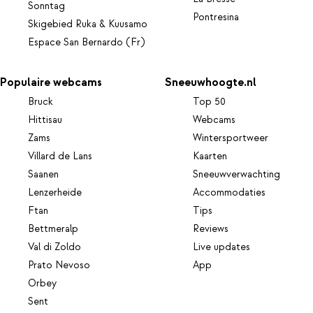
Sonntag
Pontresina
Skigebied Ruka & Kuusamo
Espace San Bernardo (Fr)
Populaire webcams
Sneeuwhoogte.nl
Bruck
Top 50
Hittisau
Webcams
Zams
Wintersportweer
Villard de Lans
Kaarten
Saanen
Sneeuwverwachting
Lenzerheide
Accommodaties
Ftan
Tips
Bettmeralp
Reviews
Val di Zoldo
Live updates
Prato Nevoso
App
Orbey
Sent