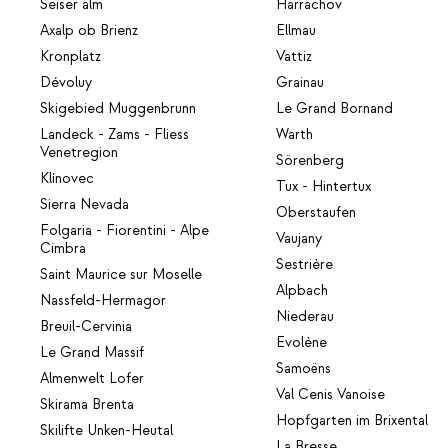
Seiser alm
Harrachov
Axalp ob Brienz
Ellmau
Kronplatz
Vattiz
Dévoluy
Grainau
Skigebied Muggenbrunn
Le Grand Bornand
Landeck - Zams - Fliess
Warth
Venetregion
Sörenberg
Klínovec
Tux - Hintertux
Sierra Nevada
Oberstaufen
Folgaria - Fiorentini - Alpe
Vaujany
Cimbra
Sestrière
Saint Maurice sur Moselle
Alpbach
Nassfeld-Hermagor
Niederau
Breuil-Cervinia
Evolène
Le Grand Massif
Samoëns
Almenwelt Lofer
Val Cenis Vanoise
Skirama Brenta
Hopfgarten im Brixental
Skilifte Unken-Heutal
La Bresse