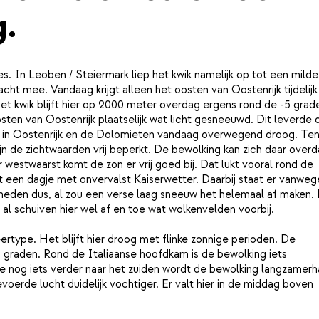
.
. In Leoben / Steiermark liep het kwik namelijk op tot een milde
cht mee. Vandaag krijgt alleen het oosten van Oostenrijk tijdelijk
t kwik blijft hier op 2000 meter overdag ergens rond de -5 grad
sten van Oostenrijk plaatselijk wat licht gesneeuwd. Dit leverde 
 in Oostenrijk en de Dolomieten vandaag overwegend droog. Te
n de zichtwaarden vrij beperkt. De bewolking kan zich daar over
estwaarst komt de zon er vrij goed bij. Dat lukt vooral rond de
t een dagje met onvervalst Kaiserwetter. Daarbij staat er vanweg
gheden dus, al zou een verse laag sneeuw het helemaal af maken.
l schuiven hier wel af en toe wat wolkenvelden voorbij.
rtype. Het blijft hier droog met flinke zonnige perioden. De
graden. Rond de Italiaanse hoofdkam is de bewolking iets
we nog iets verder naar het zuiden wordt de bewolking langzamer
oerde lucht duidelijk vochtiger. Er valt hier in de middag boven