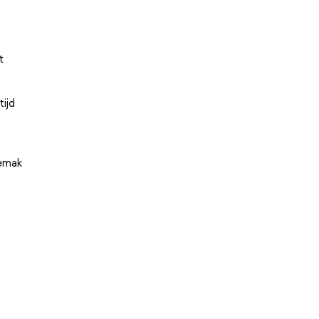
t
tijd
gemak