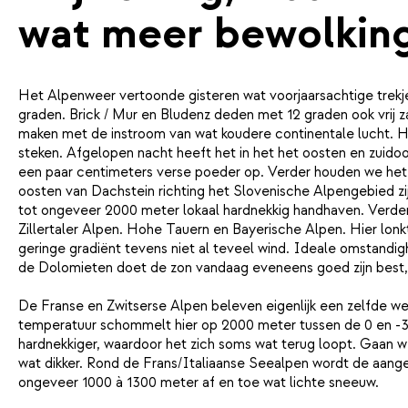
wat meer bewolking
Het Alpenweer vertoonde gisteren wat voorjaarsachtige trekjes
graden. Brick / Mur en Bludenz deden met 12 graden ook vrij za
maken met de instroom van wat koudere continentale lucht. He
steken. Afgelopen nacht heeft het in het het oosten en zuidoo
een paar centimeters verse poeder op. Verder houden we het
oosten van Dachstein richting het Slovenische Alpengebied zij
tot ongeveer 2000 meter lokaal hardnekkig handhaven. Verder w
Zillertaler Alpen. Hohe Tauern en Bayerische Alpen. Hier lonk
geringe gradiënt tevens niet al teveel wind. Ideale omstandi
de Dolomieten doet de zon vandaag eveneens goed zijn best, a
De Franse en Zwitserse Alpen beleven eigenlijk een zelfde wee
temperatuur schommelt hier op 2000 meter tussen de 0 en -3 
hardnekkiger, waardoor het zich soms wat terug loopt. Gaan 
wat dikker. Rond de Frans/Italiaanse Seealpen wordt de aangev
ongeveer 1000 à 1300 meter af en toe wat lichte sneeuw.