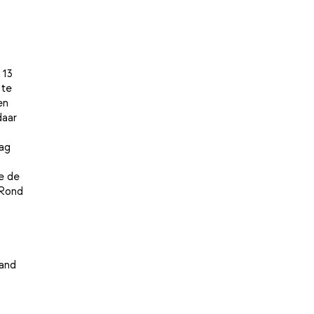
 13
 te
en
daar
n
dag
e de
 Rond
hand