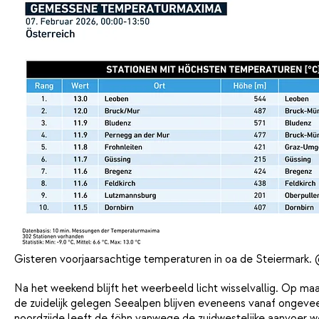
Gisteren voorjaarsachtige temperaturen in oa de Steiermark
Na het weekend blijft het weerbeeld licht wisselvallig. Op m
de zuidelijk gelegen Seealpen blijven eveneens vanaf ongevee
noordzijde leeft de föhn vanwege de zuidwestelijke aanvoer w