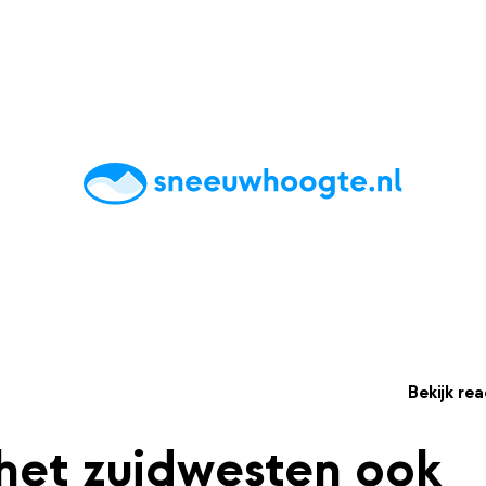
chting
Accommodaties
Tips
Reviews
Live updates
App
Bekijk rea
n het zuidwesten ook