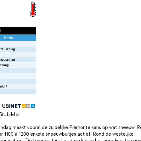
. @UbiMet
aandag maakt vooral de zuidelijke Piëmonte kans op wat sneeuw. 
r 1100 à 1200 enkele sneeuwbuitjes actief. Rond de westelijke
eer wat op. De temperatuur ligt daardoor in het noordwesten ee