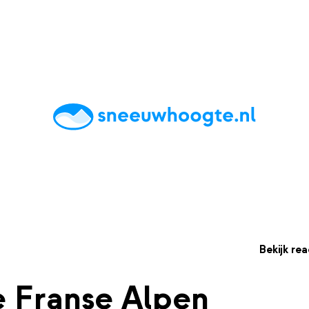
chting
Accommodaties
Tips
Reviews
Live updates
App
Bekijk rea
 Franse Alpen