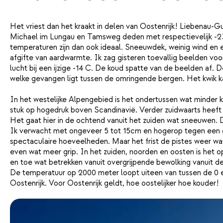
Het vriest dan het kraakt in delen van Oostenrijk! Liebenau-
Michael im Lungau en Tamsweg deden met respectievelijk -23
temperaturen zijn dan ook ideaal. Sneeuwdek, weinig wind en 
afgifte van aardwarmte. Ik zag gisteren toevallig beelden v
lucht bij een ijzige -14 C. De koud spatte van de beelden af. 
welke gevangen ligt tussen de omringende bergen. Het kwik k
In het westelijke Alpengebied is het ondertussen wat minder
stuk op hogedruk boven Scandinavië. Verder zuidwaarts heeft 
Het gaat hier in de ochtend vanuit het zuiden wat sneeuwen.
Ik verwacht met ongeveer 5 tot 15cm en hogerop tegen een 
spectaculaire hoeveelheden. Maar het frist de pistes weer wat 
even wat meer grip. In het zuiden, noorden en oosten is het 
en toe wat betrekken vanuit overgrijpende bewolking vanuit d
De temperatuur op 2000 meter loopt uiteen van tussen de 0 en
Oostenrijk. Voor Oostenrijk geldt, hoe oostelijker hoe kouder!