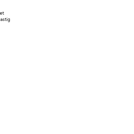
iet
astig