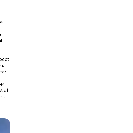
ge
e
ht
loopt
n.
ter.
eer
t af
est.