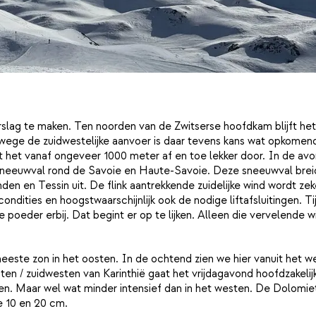
rslag te maken. Ten noorden van de Zwitserse hoofdkam blijft he
wege de zuidwestelijke aanvoer is daar tevens kans wat opkomen
 het vanaf ongeveer 1000 meter af en toe lekker door. In de av
e sneeuwval rond de Savoie en Haute-Savoie. Deze sneeuwval brei
den en Tessin uit. De flink aantrekkende zuidelijke wind wordt zek
ndities en hoogstwaarschijnlijk ook de nodige liftafsluitingen. Ti
oeder erbij. Dat begint er op te lijken. Alleen die vervelende w
este zon in het oosten. In de ochtend zien we hier vanuit het w
ten / zuidwesten van Karinthië gaat het vrijdagavond hoofdzakelij
n. Maar wel wat minder intensief dan in het westen. De Dolomie
de 10 en 20 cm.