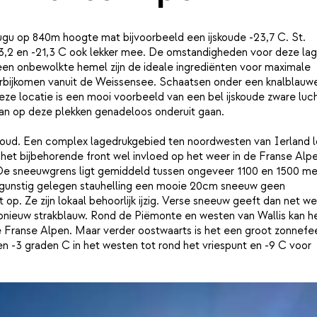
Gugu op 840m hoogte mat bijvoorbeeld een ijskoude -23,7 C. St.
,2 en -21,3 C ook lekker mee. De omstandigheden voor deze la
een onbewolkte hemel zijn de ideale ingrediënten voor maximale
oorbijkomen vanuit de Weissensee. Schaatsen onder een knalblauw
Deze locatie is een mooi voorbeeld van een bel ijskoude zware luc
an op deze plekken genadeloos onderuit gaan.
 koud. Een complex lagedrukgebied ten noordwesten van Ierland 
het bijbehorende front wel invloed op het weer in de Franse Alpe
 De sneeuwgrens ligt gemiddeld tussen ongeveer 1100 en 1500 me
gunstig gelegen stauhelling een mooie 20cm sneeuw geen
op. Ze zijn lokaal behoorlijk ijzig. Verse sneeuw geeft dan net w
opnieuw strakblauw. Rond de Piëmonte en westen van Wallis kan he
e Franse Alpen. Maar verder oostwaarts is het een groot zonnefe
 -3 graden C in het westen tot rond het vriespunt en -9 C voor