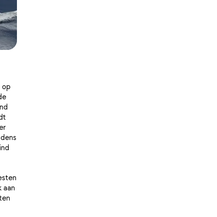
t op
de
ond
dt
er
jdens
ind
esten
k aan
ten