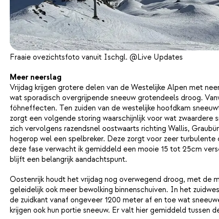
Fraaie ovezichtsfoto vanuit Ischgl. @Live Updates
Meer neerslag
Vrijdag krijgen grotere delen van de Westelijke Alpen met nee
wat sporadisch overgrijpende sneeuw grotendeels droog. Van
föhneffecten. Ten zuiden van de westelijke hoofdkam sneeuwt
zorgt een volgende storing waarschijnlijk voor wat zwaarder
zich vervolgens razendsnel oostwaarts richting Wallis, Graubün
hogerop wel een spelbreker. Deze zorgt voor zeer turbulente co
deze fase verwacht ik gemiddeld een mooie 15 tot 25cm verse p
blijft een belangrijk aandachtspunt.
Oostenrijk houdt het vrijdag nog overwegend droog, met de me
geleidelijk ook meer bewolking binnenschuiven. In het zuidwes
de zuidkant vanaf ongeveer 1200 meter af en toe wat sneeuwe
krijgen ook hun portie sneeuw. Er valt hier gemiddeld tussen 